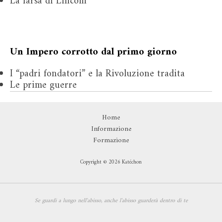
La farsa di Lincoln
Un Impero corrotto dal primo giorno
I “padri fondatori” e la Rivoluzione tradita
Le prime guerre
Home
Informazione
Formazione
Copyright © 2026 Katéchon
Se guardi a lungo nell'abisso,
anche l'abisso guarderà dentro di te