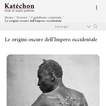
Vai
Navigazione
Main
al
articoli
Menu
contenuto
Home
Dossier
Capitalismo criminale
Le origini oscure dell’Impero occidentale
Cerca
Le origini oscure dell’Impero occidentale