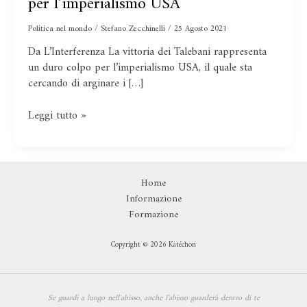
per l’imperialismo USA
sconfitta
strategica
Politica nel mondo
/
Stefano Zecchinelli
/
25 Agosto 2021
per
Da L’Interferenza La vittoria dei Talebani rappresenta
l’imperialismo
un duro colpo per l’imperialismo USA, il quale sta
USA
cercando di arginare i […]
Leggi tutto »
Home
Informazione
Formazione
Copyright © 2026 Katéchon
Se guardi a lungo nell'abisso,
anche l'abisso guarderà dentro di te