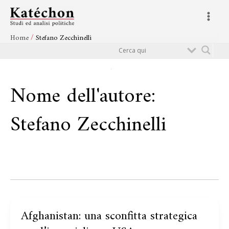
Vai
Main
al
Menu
contenuto
Home
Stefano Zecchinelli
Cerca
Nome dell'autore:
Stefano Zecchinelli
Afghanistan: una sconfitta strategica
Afghanistan:
una