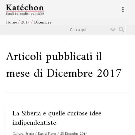
Vai
Main
al
Menu
contenuto
Home
2017
Dicembre
Cerca
Articoli pubblicati il
mese di Dicembre 2017
La Siberia e quelle curiose idee
La
Siberia
indipendentiste
e
quelle
Cultura
,
Storia
/
David Flores
/
28 Dicembre 2017