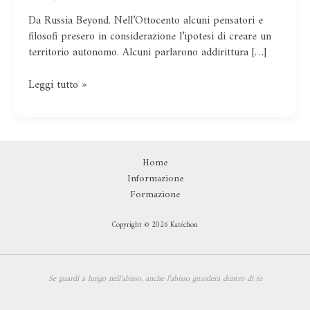
curiose
Da Russia Beyond. Nell’Ottocento alcuni pensatori e
idee
filosofi presero in considerazione l’ipotesi di creare un
indipendentiste
territorio autonomo. Alcuni parlarono addirittura […]
Leggi tutto »
Home
Informazione
Formazione
Copyright © 2026 Katéchon
Se guardi a lungo nell'abisso,
anche l'abisso guarderà dentro di te