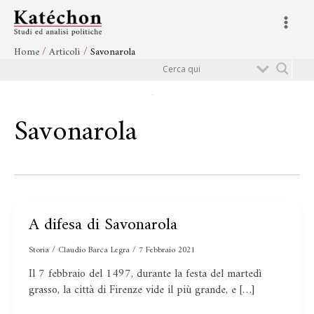
Vai
Main
al
Menu
contenuto
Home
Articoli
Savonarola
Cerca
Savonarola
A difesa di Savonarola
A
difesa
Storia
/
Claudio Barca Legra
/
7 Febbraio 2021
di
Savonarola
Il 7 febbraio del 1497, durante la festa del martedì
grasso, la città di Firenze vide il più grande, e […]