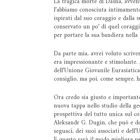
La tragica morte di Dasha, avvenu
l’abbiamo conosciuta intimamente,
ispirati dal suo coraggio e dalla
conservato un po’ di quel coraggio
per portare la sua bandiera nella b
Da parte mia, avrei voluto scrive
era impressionante e stimolante.
dell’Unione Giovanile Eurasiatica,
consiglio, ma poi, come sempre, 
Ora credo sia giusto e importante
nuova tappa nello studio della geo
prospettiva del tutto unica sul c
Aleksandr G. Dugin, che può e dev
seguaci, dei suoi associati e del
E questo sarà il modo migliore pe