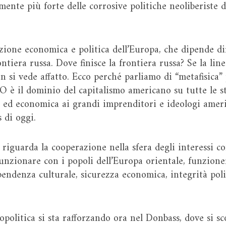
ente più forte delle corrosive politiche neoliberiste d
zione economica e politica dell’Europa, che dipende di
ontiera russa. Dove finisce la frontiera russa? Se la li
n si vede affatto. Ecco perché parliamo di “metafisica” p
 è il dominio del capitalismo americano su tutte le stru
ed economica ai grandi imprenditori e ideologi americ
s di oggi.
 riguarda la cooperazione nella sfera degli interessi c
unzionare con i popoli dell’Europa orientale, funzionerà
pendenza culturale, sicurezza economica, integrità poli
opolitica si sta rafforzando ora nel Donbass, dove si s