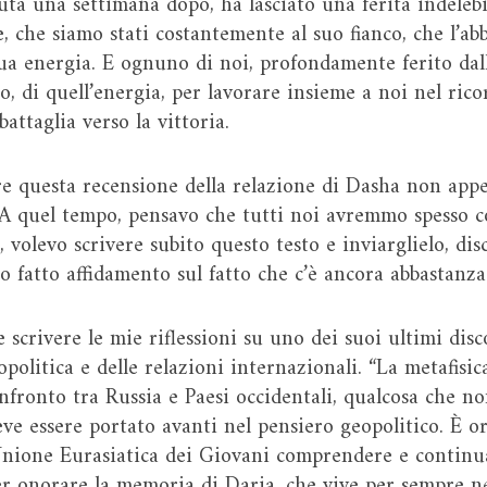
ta una settimana dopo, ha lasciato una ferita indelebil
 che siamo stati costantemente al suo fianco, che l’abb
 sua energia. E ognuno di noi, profondamente ferito dal
, di quell’energia, per lavorare insieme a noi nel rico
attaglia verso la vittoria.
re questa recensione della relazione di Dasha non appe
 A quel tempo, pensavo che tutti noi avremmo spesso c
 volevo scrivere subito questo testo e inviarglielo, di
ho fatto affidamento sul fatto che c’è ancora abbasta
 scrivere le mie riflessioni su uno dei suoi ultimi disc
politica e delle relazioni internazionali. “La metafisic
onfronto tra Russia e Paesi occidentali, qualcosa che n
e essere portato avanti nel pensiero geopolitico. È o
l’Unione Eurasiatica dei Giovani comprendere e continuar
r onorare la memoria di Daria, che vive per sempre ne