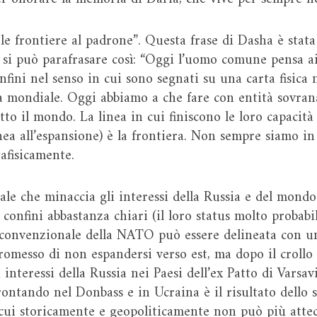
 le frontiere al padrone”. Questa frase di Dasha è stat
i, si può parafrasare così: “Oggi l’uomo comune pensa a
onfini nel senso in cui sono segnati su una carta fisica 
a mondiale. Oggi abbiamo a che fare con entità sovra
tto il mondo. La linea in cui finiscono le loro capacità 
ea all’espansione) è la frontiera. Non sempre siamo in
tafisicamente.
ale che minaccia gli interessi della Russia e del mond
onfini abbastanza chiari (il loro status molto probabi
ea convenzionale della NATO può essere delineata con u
romesso di non espandersi verso est, ma dopo il crollo
interessi della Russia nei Paesi dell’ex Patto di Varsav
frontando nel Donbass e in Ucraina è il risultato dello 
cui storicamente e geopoliticamente non può più attec