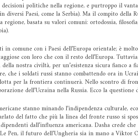
 decisioni politiche nella regione, e purtroppo il vant
 in diversi Paesi, come la Serbia). Ma il compito della 
 regione, basata su valori comuni: ortodossia, filosofia,
ia).
in comune con i Paesi dell’Europa orientale; è molto p
ggiose con loro che con il resto dell’Europa. Tuttavia,
 della nostra civiltà, per un’esistenza sicura fianco a fi
, che i soldati russi stanno combattendo ora in Ucrain
 lotta per la frontiera continuerà. Nello scontro di fro
orazione dell’Ucraina nella Russia. Ecco la questione del
 americane stanno minando l’indipendenza culturale, ec
ato del fatto che più la linea del fronte russo si spost
ipendenti dall’influenza americana. Dasha crede che il
 Pen, il futuro dell’Ungheria sia in mano a Viktor O