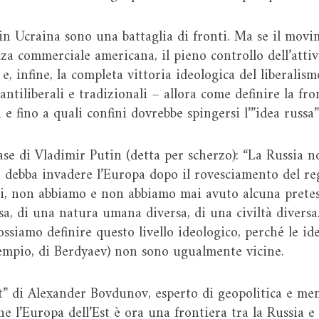
n Ucraina sono una battaglia di fronti. Ma se il movi
za commerciale americana, il pieno controllo dell’attiv
 e, infine, la completa vittoria ideologica del liberalis
antiliberali e tradizionali – allora come definire la fr
a e fino a quali confini dovrebbe spingersi l’”idea russa”
ase di Vladimir Putin (detta per scherzo): “La Russia n
ia debba invadere l’Europa dopo il rovesciamento del r
i, non abbiamo e non abbiamo mai avuto alcuna pretesa 
a, di una natura umana diversa, di una civiltà divers
ossiamo definire questo livello ideologico, perché le id
sempio, di Berdyaev) non sono ugualmente vicine.
Est” di Alexander Bovdunov, esperto di geopolitica e 
e l’Europa dell’Est è ora una frontiera tra la Russia e