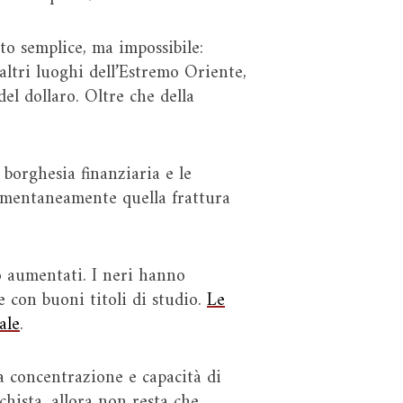
to semplice, ma impossibile:
altri luoghi dell’Estremo Oriente,
el dollaro. Oltre che della
 borghesia finanziaria e le
omentaneamente quella frattura
no aumentati. I neri hanno
 con buoni titoli di studio.
Le
ale
.
ta concentrazione e capacità di
hista, allora non resta che