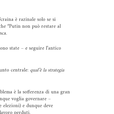
craina è razinale solo se si
 che “Putin non può restare al
ca.
ono state – e seguire l’antico
punto centrale:
qual’è la strategia
oblema è la sofferenza di una gran
iunque voglia governare –
le elezioni) e dunque deve
lavoro perduti.