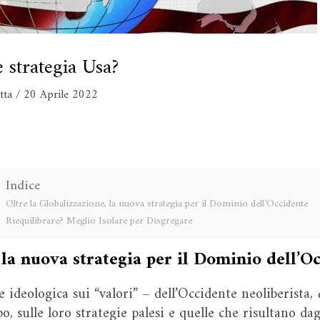
e strategia Usa?
etta
/
20 Aprile 2022
Indice
Oltre la Globalizzazione, la nuova strategia per il Dominio dell’Occidente
Riequilibrare? Meglio Isolare per Disgregare
 la nuova strategia per il Dominio dell’O
e ideologica sui “valori” – dell’Occidente neoliberista,
po, sulle loro strategie palesi e quelle che risultano dag