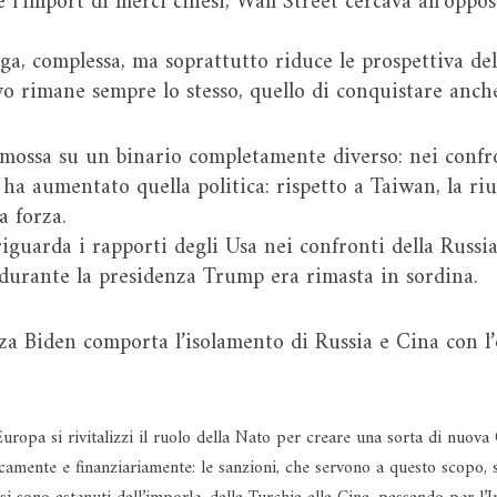
l’import di merci cinesi, Wall Street cercava all’oppo
nga, complessa, ma soprattutto riduce le prospettiva de
vo rimane sempre lo stesso, quello di conquistare anche
mossa su un binario completamente diverso: nei confron
ha aumentato quella politica: rispetto a Taiwan, la r
a forza.
iguarda i rapporti degli Usa nei confronti della Russia:
 durante la presidenza Trump era rimasta in sordina.
za Biden comporta l’isolamento di Russia e Cina con l’
Europa si rivitalizzi il ruolo della Nato per creare una sorta di nuova 
icamente e finanziariamente: le sanzioni, che servono a questo scopo, 