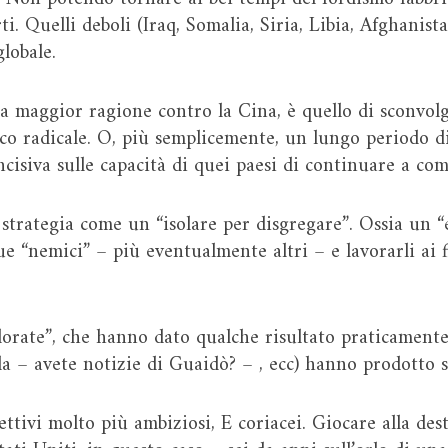
ti. Quelli deboli (Iraq, Somalia, Siria, Libia, Afghanista
lobale.
e a maggior ragione contro la Cina, è quello di sconvol
co radicale. O, più semplicemente, un lungo periodo di 
ncisiva sulle capacità di quei paesi di continuare a co
strategia come un “isolare per disgregare”. Ossia un “e
ue “nemici” – più eventualmente altri – e lavorarli ai f
olorate”, che hanno dato qualche risultato praticament
ela – avete notizie di Guaidò? – , ecc) hanno prodotto
ttivi molto più ambiziosi, E coriacei. Giocare alla des