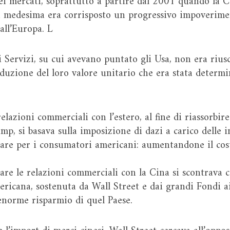
ei mercati, soprattutto a partire dal 2001 quando la 
a medesima era corrisposto un progressivo impoverimen
all’Europa. L
Servizi, su cui avevano puntato gli Usa, non era riusc
uzione del loro valore unitario che era stata determina
relazioni commerciali con l’estero, al fine di riassorbir
mp, si basava sulla imposizione di dazi a carico delle 
care per i consumatori americani: aumentandone il cos
are le relazioni commerciali con la Cina si scontrava c
mericana, sostenuta da Wall Street e dai grandi Fondi a
enorme risparmio di quel Paese.