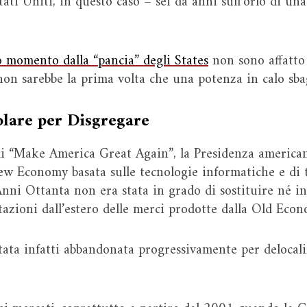
Stati Uniti, in questo caso – sei da anni sull’orlo di un
o momento dalla “pancia” degli States
non sono affatto 
n sarebbe la prima volta che una potenza in calo sbag
olare per Disgregare
 “Make America Great Again”, la Presidenza america
New Economy basata sulle tecnologie informatiche e di 
nni Ottanta non era stata in grado di sostituire né in
tazioni dall’estero delle merci prodotte dalla Old Eco
stata infatti abbandonata progressivamente per delocal