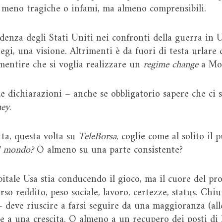
 meno tragiche o infami, ma almeno comprensibili.
denza degli Stati Uniti nei confronti della guerra in U
gi, una visione. Altrimenti è da fuori di testa urlare
entire che si voglia realizzare un
regime change
a Mos
e dichiarazioni – anche se obbligatorio sapere che ci s
ney
.
tta, questa volta su
TeleBorsa
, coglie come al solito il 
l mondo?
O almeno su una parte consistente?
itale Usa stia conducendo il gioco, ma il cuore del pr
rso reddito, peso sociale, lavoro, certezze, status. Ch
 – deve riuscire a farsi seguire da una maggioranza (al
e a una crescita. O almeno a un recupero dei posti di 