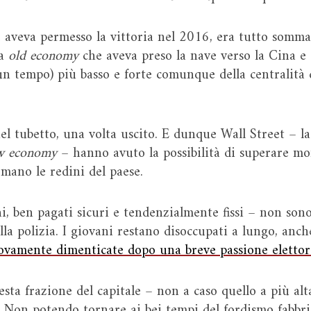
 aveva permesso la vittoria nel 2016, era tutto somma
la
old economy
che aveva preso la nave verso la Cina e 
n tempo) più basso e forte comunque della centralità d
el tubetto, una volta uscito. E dunque Wall Street – la
w economy
– hanno avuto la possibilità di superare m
 mano le redini del paese.
ni, ben pagati sicuri e tendenzialmente fissi – non so
a polizia. I giovani restano disoccupati a lungo, anche
ovamente dimenticate dopo una breve passione elettor
esta frazione del capitale – non a caso quello a più al
. Non potendo tornare ai bei tempi del fordismo fabbric