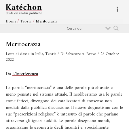
Vai
Navigazione
Main
al
articoli
Menu
contenuto
Home
Teoria
Meritocrazia
Cerca
Meritocrazia
Lotta di classe in Italia
,
Teoria
/ Di
Salvatore A. Bravo
/
26 Ottobre
2022
Da
L’Interferenza
La parola “meritocrazia” è una delle parole più abusate e
meno pensate nel sistema attuale. Il neoliberismo usa le parole
come feticci, divengono dei catalizzatori di consenso non
mediati dalla pubblica discussione. Il nuovo dogmatismo con le
sue “prescrizioni religiose” è intessuto di parole che parlano
attraverso gli ignari sudditi. Le parole disegnano mondi,
organizzano le geometrie degli incontri e, specialmente,