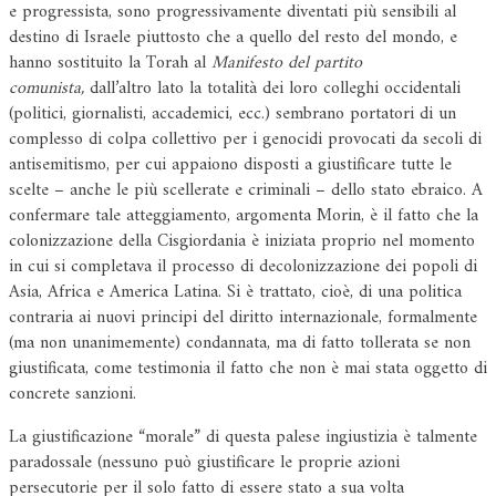
e progressista, sono progressivamente diventati più sensibili al
destino di Israele piuttosto che a quello del resto del mondo, e
hanno sostituito la Torah al
Manifesto del partito
comunista,
dall’altro lato la totalità dei loro colleghi occidentali
(politici, giornalisti, accademici, ecc.) sembrano portatori di un
complesso di colpa collettivo per i genocidi provocati da secoli di
antisemitismo, per cui appaiono disposti a giustificare tutte le
scelte – anche le più scellerate e criminali – dello stato ebraico. A
confermare tale atteggiamento, argomenta Morin, è il fatto che la
colonizzazione della Cisgiordania è iniziata proprio nel momento
in cui si completava il processo di decolonizzazione dei popoli di
Asia, Africa e America Latina. Si è trattato, cioè, di una politica
contraria ai nuovi principi del diritto internazionale, formalmente
(ma non unanimemente) condannata, ma di fatto tollerata se non
giustificata, come testimonia il fatto che non è mai stata oggetto di
concrete sanzioni.
La giustificazione “morale” di questa palese ingiustizia è talmente
paradossale (nessuno può giustificare le proprie azioni
persecutorie per il solo fatto di essere stato a sua volta