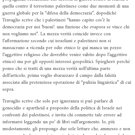
quella contro il terrorismo palestinese come due momenti di una
guerra globale per la “difesa della democrazia”, dopodiché
Travaglio scrive che i palestinesi “hanno capito cos’è la
democrazia per noi ’buoni’: una finzione che evapora se vince chi
non vogliamo noi”. La mezza verità coincide invece con
l’affermazione secondo cui israeliani e palestinesi non si
massacrano a vicenda per odio etnico (e qui manca un pezzo:
l’aggettivo religioso che dovrebbe venire subito dopo l’aggettivo
etnico) ma per gli opposti interessi geopolitici. Spiegherò perché
penso che si tratti di una mezza verità nell’ultima parte
dell’articolo, prima voglio sbarazzare il campo dalla falsità
associata alla pretenziosa operazione di “pulizia linguistica” di cui
sopra.
Travaglio scrive che solo per ignoranza si può parlare di
genocidio e apartheid a proposito della politica di Israele nei
confronti dei palestinesi, e invita chi commette tale errore ad
informarsi leggendo un po’ di libri sull’argomento. Io, più
modestamente, gli propongo due sole letture che, ammesso e non