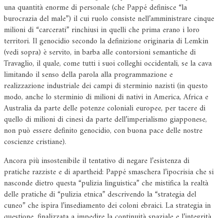
una quantità enorme di personale (che Pappé definisce “la
burocrazia del male”) il cui ruolo consiste nell’amministrare cinque
milioni di “carcerati” rinchiusi in quelli che prima erano i loro
territori. Il genocidio secondo la definizione originaria di Lemkin
(vedi sopra) è servito, in barba alle contorsioni semantiche di
Travaglio, il quale, come tutti i suoi colleghi occidentali, se la cava
limitando il senso della parola alla programmazione e
realizzazione industriale dei campi di sterminio nazisti (in questo
modo, anche lo sterminio di milioni di nativi in America, Africa e
Australia da parte delle potenze coloniali europee, per tacere di
quello di milioni di cinesi da parte dell’imperialismo giapponese,
non può essere definito genocidio, con buona pace delle nostre
coscienze cristiane).
Ancora più insostenibile il tentativo di negare l’esistenza di
pratiche razziste e di apartheid: Pappé smaschera l’ipocrisia che si
nasconde dietro questa “pulizia linguistica” che mistifica la realtà
delle pratiche di “pulizia etnica” descrivendo la “strategia del
cuneo” che ispira l’insediamento dei coloni ebraici. La strategia in
questione, finalizzata a impedire la continuità spaziale e l’integrità