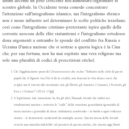
ultimi decenni un peso crescente nell’alimentare/legittimare lo
scontro globale. In Occidente torna comodo concentrare
l’attenzione sull’integralismo islamico, ma l’integralismo ebraico
non è meno influente nel determinare le scelte politiche israeliane,
così come l’integralismo cristiano-protestante ispira quelle della
corrente neocons delle élite statunitensi e l’integralismo ortodosso
dona argomenti a entrambe le sponde del conflitto fra Russia e
Ucraina (l’unica nazione che si sottrae a questa logica è la Cina
che, per sua fortuna, non ha mai ospitato una vera religione ma
solo una pluralità di codici di prescrizioni etiche).
Cfr. l’agghiacciante passo del
Deuteronomio
che recita: “Soltanto nelle città di questi
popoli che il Signore tuo Dio ti dà in eredità, non lascerai in vita alcun essere che
respiri, ma li voterai allo sterminio: cioè gli Hittiti, gli Amorrei, i Cananei, i Perizziti, gli
Evei e i Gebusei” (20:16-17
[
↩
]
A legittimare tale narrazione fu, fra gli altri, Hannah Arendt che indicò nei
totalitarismi nazista e sovietico le “culle” della vocazione genocidaria (genocidio di
razza nazista e genocidio di classe staliniano), assolvendo – in barba a ogni evidenza
storica – le democrazie occidentali da analoghe accuse. Questa mossa della Arendt
resterà una macchia indelebile sul pensiero di questa autrice, che ancora oggi (basti