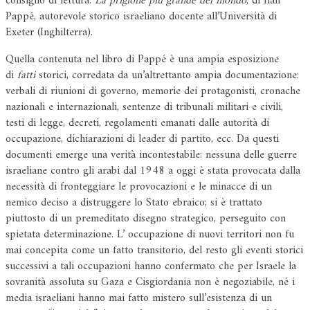
consiglio di lettura:
La prigione più grande del mondo
, di Ilan
Pappé, autorevole storico israeliano docente all’Università di
Exeter (Inghilterra).
Quella contenuta nel libro di Pappé è una ampia esposizione
di
fatti
storici, corredata da un’altrettanto ampia documentazione:
verbali di riunioni di governo, memorie dei protagonisti, cronache
nazionali e internazionali, sentenze di tribunali militari e civili,
testi di legge, decreti, regolamenti emanati dalle autorità di
occupazione, dichiarazioni di leader di partito, ecc. Da questi
documenti emerge una verità incontestabile: nessuna delle guerre
israeliane contro gli arabi dal 1948 a oggi è stata provocata dalla
necessità di fronteggiare le provocazioni e le minacce di un
nemico deciso a distruggere lo Stato ebraico; si è trattato
piuttosto di un premeditato disegno strategico, perseguito con
spietata determinazione. L’ occupazione di nuovi territori non fu
mai concepita come un fatto transitorio, del resto gli eventi storici
successivi a tali occupazioni hanno confermato che per Israele la
sovranità assoluta su Gaza e Cisgiordania non è negoziabile, né i
media israeliani hanno mai fatto mistero sull’esistenza di un