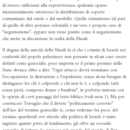
di risorse sufficienti alla sopravvivenza, epidemie sparse
intenzionalmente attraverso la distribuzione di coperte
contaminate dal vaiolo e dal morbillo. Quello statunitense (al pari
di quello di altre potenze coloniali) è un vero e proprio caso di
“negazionismo”, eppure non viene punito come il negazionismo
che mette in discussione la realtà della Shoah.
Il dogma della unicità della Shoah fa sì che i crimini di Israele nei
confronti del popolo palestinese non possano in alcun caso essere
definiti come genocidio, poco importa se il primo premier dello
Stato ebraico ebbe a dire: “Ogni attacco dovrà terminare con
l’occupazione, la distruzione e l’espulsione, senza alcun bisogno di
distinguere fra chi è colpevole e chi non lo è, e colpendo tutti
senza pietà, comprese donne e bambini”, in perfetta sintonia con
lo spirito di certi passaggi del testo biblico (vedi nota 1). Ma per
convincere Travaglio che il divieto “politicamente corretto”
dell’uso del termine genocidio (e, come vedremo fra poco, del
termine apartheid) ove riferito alla politica di Israele è tanto
ingiusto quanto privo di fondamento, gli offro un secondo