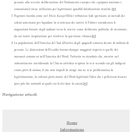
pensare alla recente deliberazione del Parlamento europeo che equipara nazismo e
comunismo) viene utilizzata per legittimare ignobili falsificazioni storiche.
[
↩
]
Pegoraro ricorda come nel
Mein Kampf
Hitler tributasse lodi sperticate ai metodi dei
coloni americani per liquidare la resistenza dei nativi: il Führer considerava le
migrazioni forzate degli indiani verso le riserve come deliberate politiche di sterminio,
da cui trarre inspirazione per risolvere la questione ebraica.
[
↩
]
La popolazione dell’America del Sud all’arrivo degli spagnoli contava decine di milioni di
persone. Le dimensioni dell’eccidio furono dunque maggiori rispetto a quelle dei
massacri commessi nell’America del Nord. Tuttavia va ricordato che, mentre nel
subcontinente meridionale la Chiesa cattolica respinse la tesi secondo cui gli indigeni
erano privi di anima, il che non impedì la strage ma ne rese problematica la
legittimazione, la cultura protestante del Nord legittimò l’idea che i pellerossa fossero
poco più che animali ai quali era lecito dare la caccia.
[
↩
]
Navigazione articoli
Home
Informazione