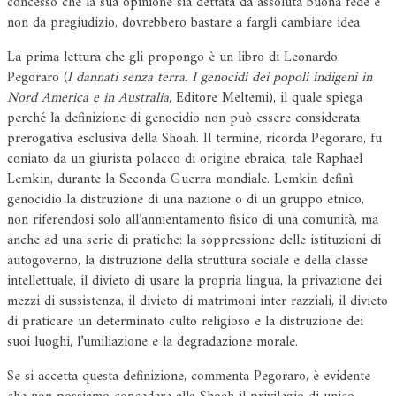
concesso che la sua opinione sia dettata da assoluta buona fede e
non da pregiudizio, dovrebbero bastare a fargli cambiare idea
La prima lettura che gli propongo è un libro di Leonardo
Pegoraro (
I dannati senza terra. I genocidi dei popoli indigeni in
Nord America e in Australia,
Editore Meltemi), il quale spiega
perché la definizione di genocidio non può essere considerata
prerogativa esclusiva della Shoah. Il termine, ricorda Pegoraro, fu
coniato da un giurista polacco di origine ebraica, tale Raphael
Lemkin, durante la Seconda Guerra mondiale. Lemkin definì
genocidio la distruzione di una nazione o di un gruppo etnico,
non riferendosi solo all’annientamento fisico di una comunità, ma
anche ad una serie di pratiche: la soppressione delle istituzioni di
autogoverno, la distruzione della struttura sociale e della classe
intellettuale, il divieto di usare la propria lingua, la privazione dei
mezzi di sussistenza, il divieto di matrimoni inter razziali, il divieto
di praticare un determinato culto religioso e la distruzione dei
suoi luoghi, l’umiliazione e la degradazione morale.
Se si accetta questa definizione, commenta Pegoraro, è evidente