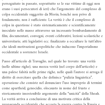
perseguitato in passato, soprattutto se le sue vittime di oggi non
erano i suoi persecutori di ieri) che l’argomento del complesso di
colpa occidentale suggerito da Morin, benché non privo di
fondamento, non è sufficiente. La verità è che il complesso di
colpa in questione è stato sistematicamente e scientificamente
inoculato nelle masse attraverso un incessante bombardamento di
film, documentari, convegni, eventi celebrativi, lezioni scolastiche e
universitarie, atti legislativi ecc. finalizzato a occultare le tutt’altro
che ideali motivazioni geopolitiche che inducono l’imperialismo
occidentale a sostenere Israele.
Passo all’articolo di Travaglio, nel quale ho trovato: una verità
(nelle ultime righe), una mezza verità (nel corpo dell’articolo) e
una palese falsità nelle prime righe, nelle quali l’autore si arroga il
diritto di esercitare quella che definisce “pulizia linguistica”,
operazione che consiste nel denunciare l’uso improprio di termini
come apartheid, genocidio, olocausto in nome del frusto e
storicamente insostenibile argomento della “unicità” della Shoah.
La verità arriva a conclusione di una motivata critica della
propaganda occidentale che accosta la guerra contro la Russia e