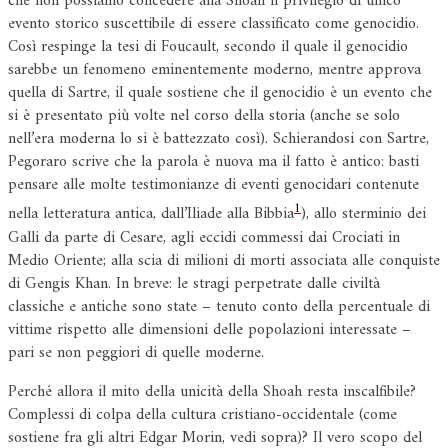
che non possiamo concedere alla Shoah il privilegio di unico
evento storico suscettibile di essere classificato come genocidio.
Così respinge la tesi di Foucault, secondo il quale il genocidio
sarebbe un fenomeno eminentemente moderno, mentre approva
quella di Sartre, il quale sostiene che il genocidio è un evento che
si è presentato più volte nel corso della storia (anche se solo
nell’era moderna lo si è battezzato così). Schierandosi con Sartre,
Pegoraro scrive che la parola è nuova ma il fatto è antico: basti
pensare alle molte testimonianze di eventi genocidari contenute
1
nella letteratura antica, dall’Iliade alla Bibbia
), allo sterminio dei
Galli da parte di Cesare, agli eccidi commessi dai Crociati in
Medio Oriente; alla scia di milioni di morti associata alle conquiste
di Gengis Khan. In breve: le stragi perpetrate dalle civiltà
classiche e antiche sono state – tenuto conto della percentuale di
vittime rispetto alle dimensioni delle popolazioni interessate –
pari se non peggiori di quelle moderne.
Perché allora il mito della unicità della Shoah resta inscalfibile?
Complessi di colpa della cultura cristiano-occidentale (come
sostiene fra gli altri Edgar Morin, vedi sopra)? Il vero scopo del