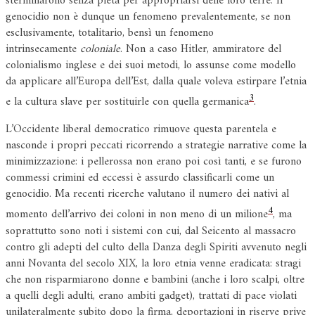
sterminarono senza pietà per appropriarsi delle loro terre. Il
genocidio non è dunque un fenomeno prevalentemente, se non
esclusivamente, totalitario, bensì un fenomeno
intrinsecamente
coloniale
. Non a caso Hitler, ammiratore del
colonialismo inglese e dei suoi metodi, lo assunse come modello
da applicare all’Europa dell’Est, dalla quale voleva estirpare l’etnia
3
e la cultura slave per sostituirle con quella germanica
.
L’Occidente liberal democratico rimuove questa parentela e
nasconde i propri peccati ricorrendo a strategie narrative come la
minimizzazione: i pellerossa non erano poi così tanti, e se furono
commessi crimini ed eccessi è assurdo classificarli come un
genocidio. Ma recenti ricerche valutano il numero dei nativi al
4
momento dell’arrivo dei coloni in non meno di un milione
, ma
soprattutto sono noti i sistemi con cui, dal Seicento al massacro
contro gli adepti del culto della Danza degli Spiriti avvenuto negli
anni Novanta del secolo XIX, la loro etnia venne eradicata: stragi
che non risparmiarono donne e bambini (anche i loro scalpi, oltre
a quelli degli adulti, erano ambiti gadget), trattati di pace violati
unilateralmente subito dopo la firma, deportazioni in riserve prive