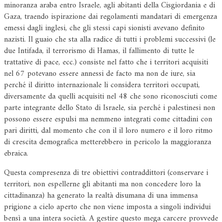
minoranza araba entro Israele, agli abitanti della Cisgiordania e di
Gaza, traendo ispirazione dai regolamenti mandatari di emergenza
emessi dagli inglesi, che gli stessi capi sionisti avevano definito
nazisti. Il guaio che sta alla radice di tutti i problemi successivi (le
due Intifada, il terrorismo di Hamas, il fallimento di tutte le
trattative di pace, ecc.) consiste nel fatto che i territori acquisiti
nel 67 potevano essere annessi de facto ma non de iure, sia
perché il diritto internazionale li considera territori occupati,
diversamente da quelli acquisiti nel 48 che sono riconosciuti come
parte integrante dello Stato di Israele, sia perché i palestinesi non
possono essere espulsi ma nemmeno integrati come cittadini con
pari diritti, dal momento che con il il loro numero e il loro ritmo
di crescita demografica metterebbero in pericolo la maggioranza
ebraica.
Questa compresenza di tre obiettivi contraddittori (conservare i
territori, non espellerne gli abitanti ma non concedere loro la
cittadinanza) ha generato la realtà disumana di una immensa
prigione a cielo aperto che non viene imposta a singoli individui
bensì a una intera società. A gestire questo mega carcere provvede