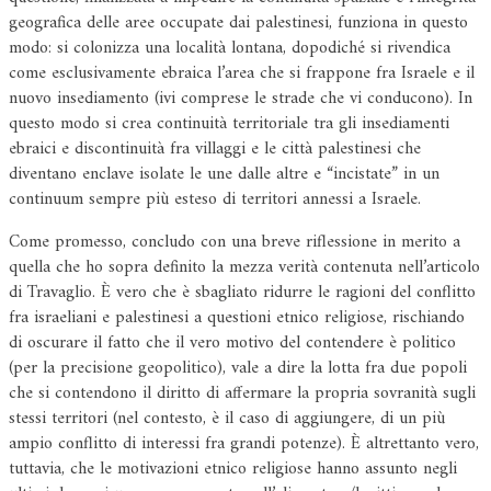
geografica delle aree occupate dai palestinesi, funziona in questo
modo: si colonizza una località lontana, dopodiché si rivendica
come esclusivamente ebraica l’area che si frappone fra Israele e il
nuovo insediamento (ivi comprese le strade che vi conducono). In
questo modo si crea continuità territoriale tra gli insediamenti
ebraici e discontinuità fra villaggi e le città palestinesi che
diventano enclave isolate le une dalle altre e “incistate” in un
continuum sempre più esteso di territori annessi a Israele.
Come promesso, concludo con una breve riflessione in merito a
quella che ho sopra definito la mezza verità contenuta nell’articolo
di Travaglio. È vero che è sbagliato ridurre le ragioni del conflitto
fra israeliani e palestinesi a questioni etnico religiose, rischiando
di oscurare il fatto che il vero motivo del contendere è politico
(per la precisione geopolitico), vale a dire la lotta fra due popoli
che si contendono il diritto di affermare la propria sovranità sugli
stessi territori (nel contesto, è il caso di aggiungere, di un più
ampio conflitto di interessi fra grandi potenze). È altrettanto vero,
tuttavia, che le motivazioni etnico religiose hanno assunto negli