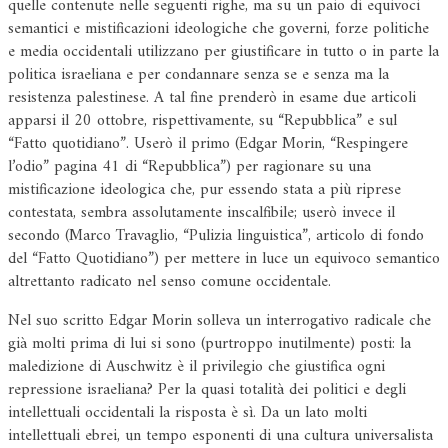
quelle contenute nelle seguenti righe, ma su un paio di equivoci
semantici e mistificazioni ideologiche che governi, forze politiche
e media occidentali utilizzano per giustificare in tutto o in parte la
politica israeliana e per condannare senza se e senza ma la
resistenza palestinese. A tal fine prenderò in esame due articoli
apparsi il 20 ottobre, rispettivamente, su “Repubblica” e sul
“Fatto quotidiano”. Userò il primo (Edgar Morin, “Respingere
l’odio” pagina 41 di “Repubblica”) per ragionare su una
mistificazione ideologica che, pur essendo stata a più riprese
contestata, sembra assolutamente inscalfibile; userò invece il
secondo (Marco Travaglio, “Pulizia linguistica”, articolo di fondo
del “Fatto Quotidiano”) per mettere in luce un equivoco semantico
altrettanto radicato nel senso comune occidentale.
Nel suo scritto Edgar Morin solleva un interrogativo radicale che
già molti prima di lui si sono (purtroppo inutilmente) posti: la
maledizione di Auschwitz è il privilegio che giustifica ogni
repressione israeliana? Per la quasi totalità dei politici e degli
intellettuali occidentali la risposta è sì. Da un lato molti
intellettuali ebrei, un tempo esponenti di una cultura universalista