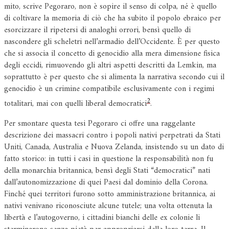
mito, scrive Pegoraro, non è sopire il senso di colpa, né è quello
di coltivare la memoria di ciò che ha subito il popolo ebraico per
esorcizzare il ripetersi di analoghi orrori, bensì quello di
nascondere gli scheletri nell’armadio dell’Occidente. È per questo
che si associa il concetto di genocidio alla mera dimensione fisica
degli eccidi, rimuovendo gli altri aspetti descritti da Lemkin, ma
soprattutto è per questo che si alimenta la narrativa secondo cui il
genocidio è un crimine compatibile esclusivamente con i regimi
2
totalitari, mai con quelli liberal democratici
.
Per smontare questa tesi Pegoraro ci offre una raggelante
descrizione dei massacri contro i popoli nativi perpetrati da Stati
Uniti, Canada, Australia e Nuova Zelanda, insistendo su un dato di
fatto storico: in tutti i casi in questione la responsabilità non fu
della monarchia britannica, bensì degli Stati “democratici” nati
dall’autonomizzazione di quei Paesi dal dominio della Corona.
Finché quei territori furono sotto amministrazione britannica, ai
nativi venivano riconosciute alcune tutele; una volta ottenuta la
libertà e l’autogoverno, i cittadini bianchi delle ex colonie li