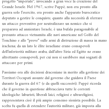
progetto “imperiale”, invocando a gran voce la creazione del
Grande Israele. Nel 1967, scrive Pappé, non era pronto alla
guerra solo l’esercito, era pronto anche l’apparato burocratico
deputato a gestire le conquiste, quanto alla necessità di sferrare
un attacco preventivo per neutralizzare un nemico che si
preparava ad annientare Israele, è una bufala paragonabile al
presunto attacco vietnamita alle navi americane nel Golfo del
Tonchino e alle “prove” sulle armi di distruzione di massa in mano
irachena; da un lato le élite israeliane erano consapevoli
dell’inferiorità militare araba, dall’altro Siria ed Egitto ne erano
altrettanto consapevoli, per cui non si sarebbero mai sognati di
attaccare per primi.
Passiamo ora alle decisioni draconiane in merito alla gestione dei
Territori Occupati assunte dal governo che guidava il Paese
durante la guerra del 67 (e da quelli successivi). Pappé ricorda
che il governo in questione abbracciava tutte le correnti
ideologiche: laburisti, liberali laici, religiosi e ultrareligiosi,
rappresentava cioè il più ampio consenso sionista possibile. La
scelta fu quella di estendere l’autorità militare, già imposta alla