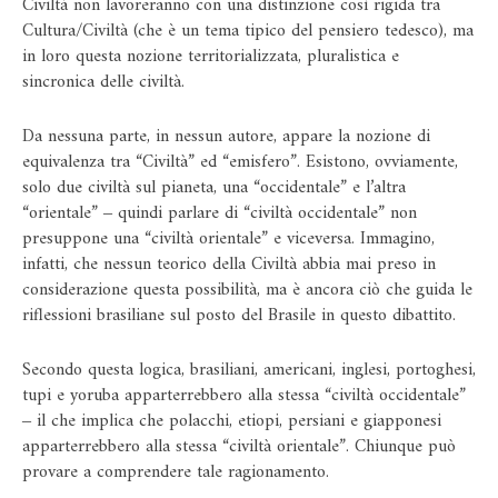
Civiltà non lavoreranno con una distinzione così rigida tra
Cultura/Civiltà (che è un tema tipico del pensiero tedesco), ma
in loro questa nozione territorializzata, pluralistica e
sincronica delle civiltà.
Da nessuna parte, in nessun autore, appare la nozione di
equivalenza tra “Civiltà” ed “emisfero”. Esistono, ovviamente,
solo due civiltà sul pianeta, una “occidentale” e l’altra
“orientale” ‒ quindi parlare di “civiltà occidentale” non
presuppone una “civiltà orientale” e viceversa. Immagino,
infatti, che nessun teorico della Civiltà abbia mai preso in
considerazione questa possibilità, ma è ancora ciò che guida le
riflessioni brasiliane sul posto del Brasile in questo dibattito.
Secondo questa logica, brasiliani, americani, inglesi, portoghesi,
tupi e yoruba apparterrebbero alla stessa “civiltà occidentale”
‒ il che implica che polacchi, etiopi, persiani e giapponesi
apparterrebbero alla stessa “civiltà orientale”. Chiunque può
provare a comprendere tale ragionamento.