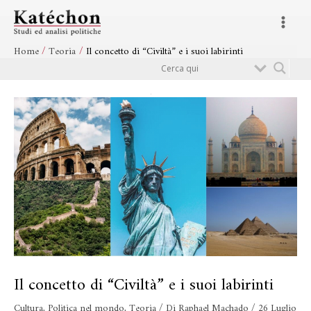
Vai
Navigazione
Main
al
articoli
Menu
contenuto
Home
Teoria
Il concetto di “Civiltà” e i suoi labirinti
Cerca
Il concetto di “Civiltà” e i suoi labirinti
Cultura
,
Politica nel mondo
,
Teoria
/ Di
Raphael Machado
/
26 Luglio