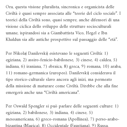
Ora, questa visione pluralista, sincronica e organicista delle
Civiltà è quasi sempre associata alle “teorie del ciclo sociale”. I
teorici della Civiltà sono, quasi sempre, anche difensori di una
visione ciclica dello sviluppo delle strutture socioculturali
umane, ispirandosi sia a Giambattista Vico, Hegel e Ibn
Khaldun sia alle antiche prospettive sul passaggio delle “età”.
Per Nikolaj Danilevskij esistevano le seguenti Civiltà: 1)
egiziana, 2) assiro-fenicio-babilonese, 3) cinese, 4) caldea, 5)
indiana, 6) iraniana, 7) ebraica, 8) greca, 9) romana, 10) araba,
11) romano-germanica (europeo). Danilevskij considerava il
tipo storico-culturale slavo ancora agli inizi, ma permeato
della missione di maturare come Civiltà. Direbbe che alla fine
emergerà anche una “Civiltà americana”.
Per Oswald Spengler si può parlare delle seguenti culture: 1)
egiziana, 2) babilonese, 3) indiana, 4) cinese, 5)
mesoamericana, 6) greco-romana (Apollinea), 7) perso-arabo-
bizantina (Magica), 8) Occidentale (Faustiana), 9) Russa.