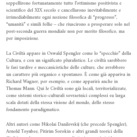
seppellirono fortunatamente tutto l’ottimismo positivista e
scientifico del XIX secolo e cancellarono inevitabilmente e
irrimediabilmente ogni nozione filosofica di “progresso”,
“umanità” e simili follie ‒ che riuscirono a prosperare solo nel
post-seconda guerra mondiale non per merito filosofico, ma
per imposizione.
La Civiltà appare in Oswald Spengler come lo “specchio” della
Cultura, e con un significato pluralistico. Le civiltà sarebbero
le fasi tardive e meccanicistiche delle culture, che avrebbero
un carattere più organico e spontaneo. È come già appariva in
Richard Wagner, per esempio, e come apparirà anche in
Thomas Mann. Qui le Civiltà sono già locali, territorializzate,
come sistemi storico-culturali sovraetnici complessi su larga
scala dotati della stessa visione del mondo, dello stesso
fondamento paradigmatico.
Altri autori come Nikolai Danilevskij (che precede Spengler),
Arnold Toynbee, Pitirim Sorokin e altri grandi teorici della