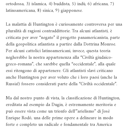
ortodossa, 3) islamica, 4) buddista, 5) indù, 6) africana, 7)
latinoamericana, 8) sinica, 9) giapponese.
La malattia di Huntington è curiosamente controversa per una
pluralità di ragioni contraddittorie. Tra alcuni atlantisti, è
criticata per aver “negato” il progetto panamericanista, parte
della geopolitica atlantista a partire dalla Dottrina Monroe.
Per alcuni cattolici latinoamericani, invece, questa teoria
negherebbe la nostra appartenenza alla “Civiltà giudaico-
greco-romana”, che sarebbe quella “occidentale”, alla quale
essi ritengono di appartenere. Gli atlantisti slavi criticano
anche Huntington per aver voluto che i loro paesi (anche la
Russia!) fossero considerati parte della “Civiltà occidentale”.
Ma dal nostro punto di vista, la classificazione di Huntington,
ereditata ad esempio da Dugin, è estremamente meritoria e
può essere vista come un trionfo dell'”arielismo” di José
Enrique Rodó, una delle prime opere a delineare in modo
forte e completo un radicale e fondamentale tra America