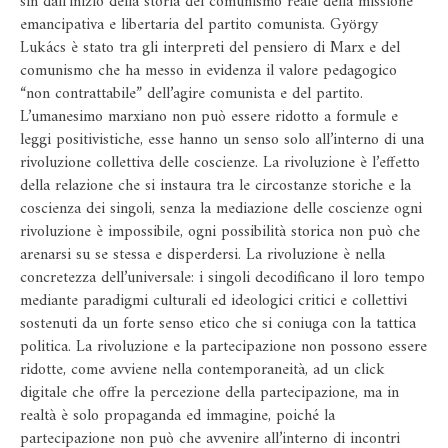
sin dall’inizio della storia del comunismo reale della missione
emancipativa e libertaria del partito comunista. György
Lukács è stato tra gli interpreti del pensiero di Marx e del
comunismo che ha messo in evidenza il valore pedagogico
“non contrattabile” dell’agire comunista e del partito.
L’umanesimo marxiano non può essere ridotto a formule e
leggi positivistiche, esse hanno un senso solo all’interno di una
rivoluzione collettiva delle coscienze. La rivoluzione è l’effetto
della relazione che si instaura tra le circostanze storiche e la
coscienza dei singoli, senza la mediazione delle coscienze ogni
rivoluzione è impossibile, ogni possibilità storica non può che
arenarsi su se stessa e disperdersi. La rivoluzione è nella
concretezza dell’universale: i singoli decodificano il loro tempo
mediante paradigmi culturali ed ideologici critici e collettivi
sostenuti da un forte senso etico che si coniuga con la tattica
politica. La rivoluzione e la partecipazione non possono essere
ridotte, come avviene nella contemporaneità, ad un click
digitale che offre la percezione della partecipazione, ma in
realtà è solo propaganda ed immagine, poiché la
partecipazione non può che avvenire all’interno di incontri