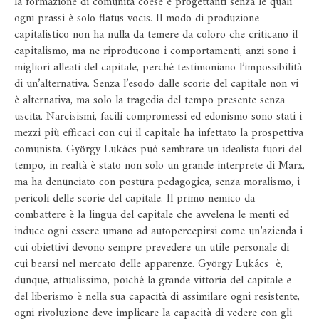
la formazione di comunità coese e progettanti senza le quali
ogni prassi è solo flatus vocis. Il modo di produzione
capitalistico non ha nulla da temere da coloro che criticano il
capitalismo, ma ne riproducono i comportamenti, anzi sono i
migliori alleati del capitale, perché testimoniano l’impossibilità
di un’alternativa. Senza l’esodo dalle scorie del capitale non vi
è alternativa, ma solo la tragedia del tempo presente senza
uscita. Narcisismi, facili compromessi ed edonismo sono stati i
mezzi più efficaci con cui il capitale ha infettato la prospettiva
comunista. György Lukács può sembrare un idealista fuori del
tempo, in realtà è stato non solo un grande interprete di Marx,
ma ha denunciato con postura pedagogica, senza moralismo, i
pericoli delle scorie del capitale. Il primo nemico da
combattere è la lingua del capitale che avvelena le menti ed
induce ogni essere umano ad autopercepirsi come un’azienda i
cui obiettivi devono sempre prevedere un utile personale di
cui bearsi nel mercato delle apparenze. György Lukács è,
dunque, attualissimo, poiché la grande vittoria del capitale e
del liberismo è nella sua capacità di assimilare ogni resistente,
ogni rivoluzione deve implicare la capacità di vedere con gli