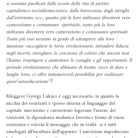
si saranno purificati dalle scorie della vita di partito
capitalistico-socialdemocratico, dalla burocrazia, dagli intrighi,
dall’arrivismo, ecc., quanto più la loro militanza diventerà vero
cameratismo e comunanza spirituale, tanto più la loro
militanza diventerà vero cameratismo e comunanza spirituale.
Tanto più essi saranno in grado di adempiere alla loro
missione: raccogliere le forze rivoluzionarie, infondere fiducia
negli incerti, risvegliare la coscienza di coloro che ancora non
l’hanno, respingere e annientare le canaglie e gli opportunisti. Il
periodo rivoluzionario che abbiamo di fronte, ricco di dure e
lunghe lotte, ci offre innumerevoli possibilità per realizzare
3
quest’autoeducazione”.
Rileggere György Lukács è oggi necessario, in quanto la
nicchia dei resistenti è spesso interna al linguaggio del
capitale: narcisismo e carrierismo logorano l’azione dei
resistenti, la dipendenza mediatica favorisce forme di vuota
resistenza e veicola il messaggio che in realtà si è tutti
omologati all’incultura dell’apparire. I narcisismi impediscono