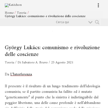
Vai
Navigazione
Main
al
articoli
Menu
Home
Teoria
contenuto
György Lukács: comunismo e rivoluzione delle coscienze
Cerca
György Lukács: comunismo e rivoluzione
delle coscienze
Teoria
/ Di
Salvatore A. Bravo
/
25 Agosto 2021
Da
L’Interferenza
.
Il presente è il risultato di un lungo tradimento dell’ideologia
comunista, se il partito comunista ha fallito ed è mutato
“geneticamente” al punto che la sinistra è indistinguibile dal
peggior liberismo, una delle cause profonde è nell’abbandono