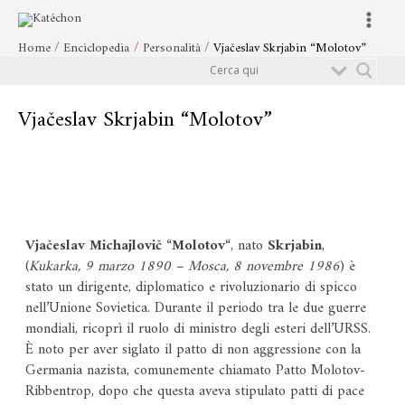
Vai
Navigazione
Main
al
articoli
Menu
Home
Enciclopedia
Personalità
Vjačeslav Skrjabin “Molotov”
contenuto
Cerca
Vjačeslav Skrjabin “Molotov”
Vjačeslav Michajlovič
“
Molotov
“, nato
Skrjabin
,
(
Kukarka, 9 marzo 1890 – Mosca, 8 novembre 1986
) è
stato un dirigente, diplomatico e rivoluzionario di spicco
nell’Unione Sovietica. Durante il periodo tra le due guerre
mondiali, ricoprì il ruolo di ministro degli esteri dell’URSS.
È noto per aver siglato il patto di non aggressione con la
Germania nazista, comunemente chiamato Patto Molotov-
Ribbentrop, dopo che questa aveva stipulato patti di pace