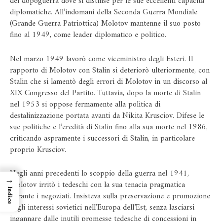
del dopoguerra dove si distinse per le sue eccellenti capacità
diplomatiche. All’indomani della Seconda Guerra Mondiale
(Grande Guerra Patriottica) Molotov mantenne il suo posto
fino al 1949, come leader diplomatico e politico.
Nel marzo 1949 lavorò come viceministro degli Esteri. Il
rapporto di Molotov con Stalin si deteriorò ulteriormente, con
Stalin che si lamentò degli errori di Molotov in un discorso al
XIX Congresso del Partito. Tuttavia, dopo la morte di Stalin
nel 1953 si oppose fermamente alla politica di
destalinizzazione portata avanti da Nikita Krusciov. Difese le
sue politiche e l’eredità di Stalin fino alla sua morte nel 1986,
criticando aspramente i successori di Stalin, in particolare
proprio Krusciov.
Negli anni precedenti lo scoppio della guerra nel 1941,
→
Molotov irritò i tedeschi con la sua tenacia pragmatica
Indice
durante i negoziati. Insisteva sulla preservazione e promozione
degli interessi sovietici nell’Europa dell’Est, senza lasciarsi
ingannare dalle inutili promesse tedesche di concessioni in