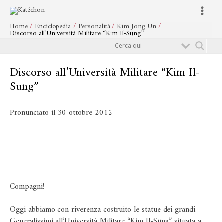
Vai
Navigazione
Main
al
articoli
Menu
Home
Enciclopedia
Personalità
Kim Jong Un
contenuto
Discorso all’Università Militare “Kim Il-Sung”
Cerca
Discorso all’Università Militare “Kim Il-
Sung”
Pronunciato il 30 ottobre 2012
Compagni!
Oggi abbiamo con riverenza costruito le statue dei grandi
Generalissimi all’Università Militare “Kim Il-Sung” situata a