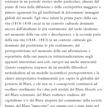
esistenza in un periodo storico molto particolare, almeno dal
punto di vista della diffusione e della corrispettiva maggiore o
minore egemonia fra gli intellettuali di determinate immagini
globali del mondo. Egli visse infatti la prima parte della sua
vita (1818-1848 circa) in un contesto culturale dominato
ancora dall’idealismo (o più esattamente, dal tardo idealismo
nel momento della sua crisi e dissoluzione), e la seconda parte
della sua vita (1848- 1883) in un contesto culturale già
dominato dal positivismo (o più esattamente, dal
protopositivismo nel momento della sua affermazione e
soprattutto della sua massiccia istituzionalizzazione negli
apparati universitari non solo europei ma anche americani).
Questo complesso trapasso da un modello (filosofico)
tardoidealista ad un modello (scientifico) protopositivista è la
chiave interpretativa fondamentale per capire la globalità del
pensiero di Marx, e chi non ne è consapevole continuerà ad
oscillare sterilmente fra i due poli irrelati del Marx filosofo e/o
del Marx scienziato, del Marx realistico studioso del
capitalismo e/o del Marx utopista del comunismo della società
futura, del Marx “innocente” per quanto poi è stato fatto nel