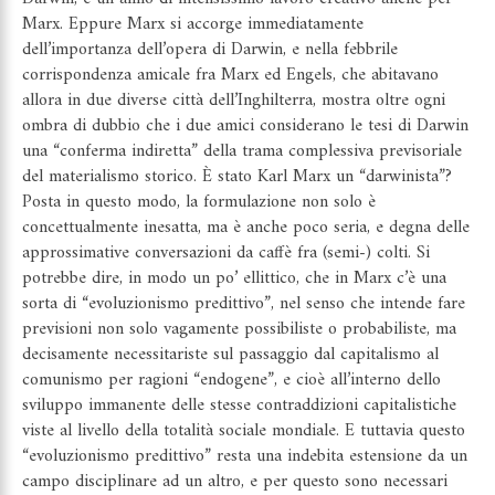
Marx. Eppure Marx si accorge immediatamente
dell’importanza dell’opera di Darwin, e nella febbrile
corrispondenza amicale fra Marx ed Engels, che abitavano
allora in due diverse città dell’Inghilterra, mostra oltre ogni
ombra di dubbio che i due amici considerano le tesi di Darwin
una “conferma indiretta” della trama complessiva previsoriale
del materialismo storico. È stato Karl Marx un “darwinista”?
Posta in questo modo, la formulazione non solo è
concettualmente inesatta, ma è anche poco seria, e degna delle
approssimative conversazioni da caffè fra (semi-) colti. Si
potrebbe dire, in modo un po’ ellittico, che in Marx c’è una
sorta di “evoluzionismo predittivo”, nel senso che intende fare
previsioni non solo vagamente possibiliste o probabiliste, ma
decisamente necessitariste sul passaggio dal capitalismo al
comunismo per ragioni “endogene”, e cioè all’interno dello
sviluppo immanente delle stesse contraddizioni capitalistiche
viste al livello della totalità sociale mondiale. E tuttavia questo
“evoluzionismo predittivo” resta una indebita estensione da un
campo disciplinare ad un altro, e per questo sono necessari