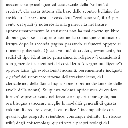
meccanismo psicologico ed esistenziale della “volontà di
credere”, che resta tuttora alla base dello scontro belluino fra
cosiddetti “creazionisti” e cosiddetti “evoluzionisti”, il 95 per
cento dei quali (e noterete la mia generosità nel fissare
approssimativamente la statistica) non ha mai aperto un libro
di biologia, o se l’ha aperto non ne ha comunque continuato la
lettura dopo la seconda pagina, passando ai fumetti oppure ai
romanzi polizieschi. Questa volontà di credere, ovviamente, ha
radici di tipo identitario, generalmente religioso (i creazionisti
o in generale i sostenitori del cosiddetto “disegno intelligente”)
oppure laico (gli evoluzionisti accaniti, perennemente indignati
a priori
dal ricorrente ritorno dell’irrazionalismo, del
clericalismo, della Santa Inquisizione o più modestamente delle
favole della nonna). Su questa volontà aprioristica di credere
tornerò espressamente nel terzo e nel quarto paragrafo, ma
ora bisogna sviscerare meglio le modalità generali di questa
volontà di credere stessa, la cui radice è incompatibile con
qualsivoglia progetto scientifico, comunque definito. La rissosa
tribù degli epistemologi, questi veri e propri teologi del