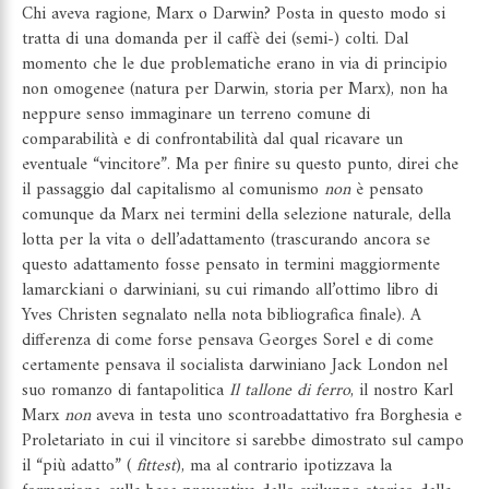
Chi aveva ragione, Marx o Darwin? Posta in questo modo si
tratta di una domanda per il caffè dei (semi-) colti. Dal
momento che le due problematiche erano in via di principio
non omogenee (natura per Darwin, storia per Marx), non ha
neppure senso immaginare un terreno comune di
comparabilità e di confrontabilità dal qual ricavare un
eventuale “vincitore”. Ma per finire su questo punto, direi che
il passaggio dal capitalismo al comunismo
non
è pensato
comunque da Marx nei termini della selezione naturale, della
lotta per la vita o dell’adattamento (trascurando ancora se
questo adattamento fosse pensato in termini maggiormente
lamarckiani o darwiniani, su cui rimando all’ottimo libro di
Yves Christen segnalato nella nota bibliografica finale). A
differenza di come forse pensava Georges Sorel e di come
certamente pensava il socialista darwiniano Jack London nel
suo romanzo di fantapolitica
Il tallone di ferro
, il nostro Karl
Marx
non
aveva in testa uno scontroadattativo fra Borghesia e
Proletariato in cui il vincitore si sarebbe dimostrato sul campo
il “più adatto” (
fittest
), ma al contrario ipotizzava la