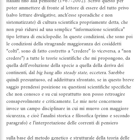
italiani fino alla pensione (1967-2002). Scrivo questo per
poter ammettere di fronte al lettore di essere del tutto privo
(salvo letture divulgative, anch’esse sporadiche e non
sistematizzate) di cultura scientifica propriamente detta, che
non può ridursi ad una semplice “informazione scientifica”
tipo lettura di enciclopedie. In queste condizioni, che sono poi
le condizioni della stragrande maggioranza dei cosiddetti
“colti”, sono di fatto costretto a “credere” (o viceversa, a “non
credere”) a tutte le teorie scientifiche che mi propongono, da
quella dell’evoluzione della specie a quella della deriva dei
continenti, dal
big bang
allo
steady state
, eccetera. Sarebbe
quindi presuntuoso, ed addirittura sfrontato, se in questo breve
saggio prendessi posizione su questioni scientifiche specifiche
che non conosco e su cui soprattutto non posso retroagire
consapevolmente e criticamente. Le mie note concernono
invece un campo disciplinare in cui mi muovo con maggiore
sicurezza, e cioè l’analisi storica e filosofica (primo e secondo
paragrafo) e l’interpretazione delle correnti di pensiero
sulla base del metodo genetico e strutturale della teoria delle