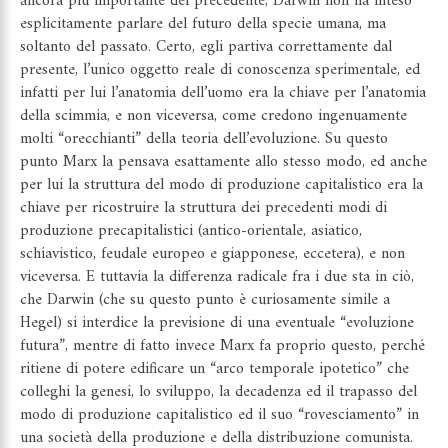
ancora più importante del precedente, Darwin non ha inteso
esplicitamente parlare del futuro della specie umana, ma
soltanto del passato. Certo, egli partiva correttamente dal
presente, l’unico oggetto reale di conoscenza sperimentale, ed
infatti per lui l’anatomia dell’uomo era la chiave per l’anatomia
della scimmia, e non viceversa, come credono ingenuamente
molti “orecchianti” della teoria dell’evoluzione. Su questo
punto Marx la pensava esattamente allo stesso modo, ed anche
per lui la struttura del modo di produzione capitalistico era la
chiave per ricostruire la struttura dei precedenti modi di
produzione precapitalistici (antico-orientale, asiatico,
schiavistico, feudale europeo e giapponese, eccetera), e non
viceversa. E tuttavia la differenza radicale fra i due sta in ciò,
che Darwin (che su questo punto è curiosamente simile a
Hegel) si interdice la previsione di una eventuale “evoluzione
futura”, mentre di fatto invece Marx fa proprio questo, perché
ritiene di potere edificare un “arco temporale ipotetico” che
colleghi la genesi, lo sviluppo, la decadenza ed il trapasso del
modo di produzione capitalistico ed il suo “rovesciamento” in
una società della produzione e della distribuzione comunista.