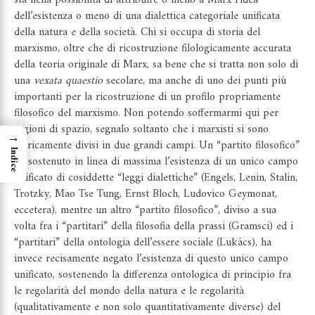
dell’esistenza o meno di una dialettica categoriale unificata
della natura e della società. Chi si occupa di storia del
marxismo, oltre che di ricostruzione filologicamente accurata
della teoria originale di Marx, sa bene che si tratta non solo di
una
vexata quaestio
secolare, ma anche di uno dei punti più
importanti per la ricostruzione di un profilo propriamente
filosofico del marxismo. Non potendo soffermarmi qui per
ragioni di spazio, segnalo soltanto che i marxisti si sono
→
storicamente divisi in due grandi campi. Un “partito filosofico”
Indice
ha sostenuto in linea di massima l’esistenza di un unico campo
unificato di cosiddette “leggi dialettiche” (Engels, Lenin, Stalin,
Trotzky, Mao Tse Tung, Ernst Bloch, Ludovico Geymonat,
eccetera), mentre un altro “partito filosofico”, diviso a sua
volta fra i “partitari” della filosofia della prassi (Gramsci) ed i
“partitari” della ontologia dell’essere sociale (Lukács), ha
invece recisamente negato l’esistenza di questo unico campo
unificato, sostenendo la differenza ontologica di principio fra
le regolarità del mondo della natura e le regolarità
(qualitativamente e non solo quantitativamente diverse) del