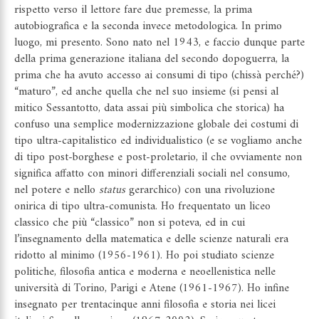
rispetto verso il lettore fare due premesse, la prima
autobiografica e la seconda invece metodologica. In primo
luogo, mi presento. Sono nato nel 1943, e faccio dunque parte
della prima generazione italiana del secondo dopoguerra, la
prima che ha avuto accesso ai consumi di tipo (chissà perché?)
“maturo”, ed anche quella che nel suo insieme (si pensi al
mitico Sessantotto, data assai più simbolica che storica) ha
confuso una semplice modernizzazione globale dei costumi di
tipo ultra-capitalistico ed individualistico (e se vogliamo anche
di tipo post-borghese e post-proletario, il che ovviamente non
significa affatto con minori differenziali sociali nel consumo,
nel potere e nello
status
gerarchico) con una rivoluzione
onirica di tipo ultra-comunista. Ho frequentato un liceo
classico che più “classico” non si poteva, ed in cui
l’insegnamento della matematica e delle scienze naturali era
ridotto al minimo (1956-1961). Ho poi studiato scienze
politiche, filosofia antica e moderna e neoellenistica nelle
università di Torino, Parigi e Atene (1961-1967). Ho infine
insegnato per trentacinque anni filosofia e storia nei licei