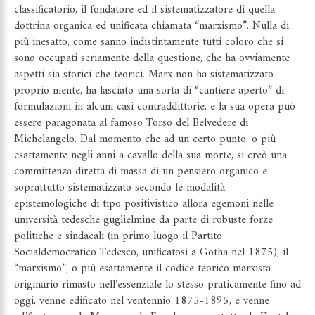
classificatorio, il fondatore ed il sistematizzatore di quella
dottrina organica ed unificata chiamata “marxismo”. Nulla di
più inesatto, come sanno indistintamente tutti coloro che si
sono occupati seriamente della questione, che ha ovviamente
aspetti sia storici che teorici. Marx non ha sistematizzato
proprio niente, ha lasciato una sorta di “cantiere aperto” di
formulazioni in alcuni casi contraddittorie, e la sua opera può
essere paragonata al famoso Torso del Belvedere di
Michelangelo. Dal momento che ad un certo punto, o più
esattamente negli anni a cavallo della sua morte, si creò una
committenza diretta di massa di un pensiero organico e
soprattutto sistematizzato secondo le modalità
epistemologiche di tipo positivistico allora egemoni nelle
università tedesche guglielmine da parte di robuste forze
politiche e sindacali (in primo luogo il Partito
Socialdemocratico Tedesco, unificatosi a Gotha nel 1875), il
“marxismo”, o più esattamente il codice teorico marxista
originario rimasto nell’essenziale lo stesso praticamente fino ad
oggi, venne edificato nel ventennio 1875-1895, e venne