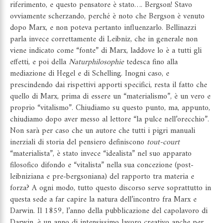
riferimento, e questo pensatore è stato…. Bergson! Stavo
ovviamente scherzando, perché è noto che Bergson è venuto
dopo Marx, e non poteva pertanto influenzarlo. Bellinazzi
parla invece correttamente di Leibniz, che in generale non
viene indicato come “fonte” di Marx, laddove lo è a tutti gli
effetti, e poi della
Naturphilosophie
tedesca fino alla
mediazione di Hegel e di Schelling. Inogni caso, e
prescindendo dai rispettivi apporti specifici, resta il fatto che
quello di Marx, prima di essere un “materialismo”, è un vero e
proprio “vitalismo”. Chiudiamo su questo punto, ma, appunto,
chiudiamo dopo aver messo al lettore “la pulce nell’orecchio”.
Non sarà per caso che un autore che tutti i pigri manuali
inerziali di storia del pensiero definiscono
tout-court
“materialista”, è stato invece “idealista” nel suo apparato
filosofico difondo e “vitalista” nella sua concezione (post-
leibniziana e pre-bergsoniana) del rapporto tra materia e
forza? A ogni modo, tutto questo discorso serve soprattutto in
questa sede a far capire la natura dell’incontro fra Marx e
Darwin. Il 1859, l’anno della pubblicazione del capolavoro di
Darwin, è un anno di intensissimo lavoro creativo anche per