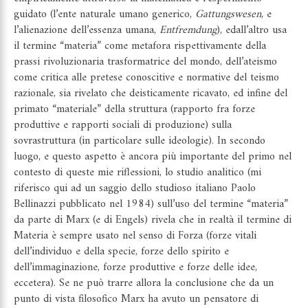
guidato (l’ente naturale umano generico,
Gattungswesen
, e
l’alienazione dell’essenza umana,
Entfremdung
), edall’altro usa
il termine “materia” come metafora rispettivamente della
prassi rivoluzionaria trasformatrice del mondo, dell’ateismo
come critica alle pretese conoscitive e normative del teismo
razionale, sia rivelato che deisticamente ricavato, ed infine del
primato “materiale” della struttura (rapporto fra forze
produttive e rapporti sociali di produzione) sulla
sovrastruttura (in particolare sulle ideologie). In secondo
luogo, e questo aspetto è ancora più importante del primo nel
contesto di queste mie riflessioni, lo studio analitico (mi
riferisco qui ad un saggio dello studioso italiano Paolo
Bellinazzi pubblicato nel 1984) sull’uso del termine “materia”
da parte di Marx (e di Engels) rivela che in realtà il termine di
Materia è sempre usato nel senso di Forza (forze vitali
dell’individuo e della specie, forze dello spirito e
dell’immaginazione, forze produttive e forze delle idee,
eccetera). Se ne può trarre allora la conclusione che da un
punto di vista filosofico Marx ha avuto un pensatore di