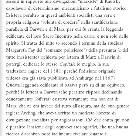
assenti in rapporto alle divulgazioni “marxiste” di Kautsky,
capolavori di determinismo, meccanicismo e fatalismo storico.
Esisteva peraltro in questi ambienti socialisti una vera e
propria religiosa “volontà di credere” nella santificazione
parallela di Darwin e di Marx, per cui fu creata la leggenda
edificante del loro Sacro Incontro nella carne, e non solo nello
spirito. Si tratta del mito (o secondo i termini della studiosa
Margareth Fay del “romanzo poliziesco”) della presunta (e del
tutto inesistente) richiesta per lettera di Marx a Darwin di
potergli dedicare lo stesso
Capitale
(o meglio, la sua
traduzione inglese del 1881, perché l’edizione originale
tedesca era già stata pubblicata ad Amburgo nel 1867).
Questa leggenda edificante si basava però su di un equivoco,
perché la lettera a Darwin (che peraltro rispose declinando
educatamente l’offerta) esisteva veramente, ma non era di
Marx, che ne era invece del tutto all’oscuro, ma del suo genero
inglese Aveling, che aveva scritto un modesto libretto di
divulgazione socialista per anglosassoni. Ciò che conta qui non
è peraltro l’insieme degli equivoci storiografici, che una buona
ricerca d’archivio poté facilmente rivelare, quanto il