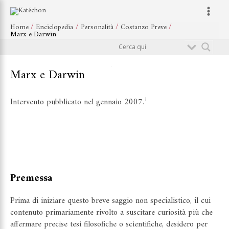
Vai
Navigazione
Main
al
articoli
Menu
Home
Enciclopedia
Personalità
Costanzo Preve
contenuto
Marx e Darwin
Cerca
Marx e Darwin
1
Intervento pubblicato nel gennaio 2007.
Premessa
Prima di iniziare questo breve saggio non specialistico, il cui
contenuto primariamente rivolto a suscitare curiosità più che
affermare precise tesi filosofiche o scientifiche, desidero per