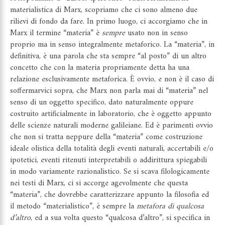
materialistica di Marx, scopriamo che ci sono almeno due
rilievi di fondo da fare. In primo luogo, ci accorgiamo che in
Marx il termine “materia” è
sempre
usato non in senso
proprio ma in senso integralmente metaforico. La “materia”, in
definitiva, è una parola che sta sempre “al posto” di un altro
concetto che con la materia propriamente detta ha una
relazione esclusivamente metaforica. È ovvio, e non è il caso di
soffermarvici sopra, che Marx non parla mai di “materia” nel
senso di un oggetto specifico, dato naturalmente oppure
costruito artificialmente in laboratorio, che è oggetto appunto
delle scienze naturali moderne galileiane. Ed è parimenti ovvio
che non si tratta neppure della “materia” come costruzione
ideale olistica della totalità degli eventi naturali, accertabili e/o
ipotetici, eventi ritenuti interpretabili o addirittura spiegabili
in modo variamente razionalistico. Se si scava filologicamente
nei testi di Marx, ci si accorge agevolmente che questa
“materia”, che dovrebbe caratterizzare appunto la filosofia ed
il metodo “materialistico”, è sempre la
metafora di qualcosa
d’altro
, ed a sua volta questo “qualcosa d’altro”, si specifica in