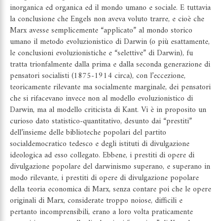
inorganica ed organica ed il mondo umano e sociale. E tuttavia
la conclusione che Engels non aveva voluto trarre, e cioè che
Marx avesse semplicemente “applicato” al mondo storico
umano il metodo evoluzionistico di Darwin (o più esattamente,
le conclusioni evoluzionistiche e “selettive” di Darwin), fu
tratta trionfalmente dalla prima e dalla seconda generazione di
pensatori socialisti (1875-1914 circa), con l’eccezione,
teoricamente rilevante ma socialmente marginale, dei pensatori
che si rifacevano invece non al modello evoluzionistico di
Darwin, ma al modello criticista di Kant. Vi è in proposito un
curioso dato statistico-quantitativo, desunto dai “prestiti”
dell’insieme delle biblioteche popolari del partito
socialdemocratico tedesco e degli istituti di divulgazione
ideologica ad esso collegato. Ebbene, i prestiti di opere di
divulgazione popolare del darwinismo superano, e superano in
modo rilevante, i prestiti di opere di divulgazione popolare
della teoria economica di Marx, senza contare poi che le opere
originali di Marx, considerate troppo noiose, difficili e
pertanto incomprensibili, erano a loro volta praticamente