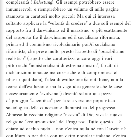
complessità (
Belastung
). Gli esempi potrebbero essere
innumerevoli, e riempirebbero un volume di mille pagine
stampate in caratteri molto piccoli. Ma qui ci interessa
soltanto applicare la “volontà di credere” a due soli esempi del
rapporto fra il darwinismo ed il marxismo, o più esattamente
del rapporto fra il darwinismo ed il socialismo riformista,
prima ed il comunismo rivoluzionario poi.Al socialismo
riformista, che prese molto presto l’aspetto di “possibilismo
realistico” (aspetto che caratterizza ancora oggi i vari
pittoreschi “ministerialismi di estrema sinistra”, farciti di
dichiarazioni innocue ma corrusche e di compromessi al
ribasso quotidiani), l’idea di evoluzione (si noti bene, non la
teoria dell’evoluzione, ma la vaga idea generale che le cose
necessariamente “evolvano”) diventò subito una pezza
d’appoggio “scientifica” per la sua versione populistico-
sociologica della concezione illuministica del progresso.
Abbasso la vecchia religione “fissista” di Dio, viva la nuova
religione “evoluzionistica” del Progresso! Tutto questo – è
chiaro ad occhio nudo – non c’entra nulla né con Darwin né
con Marx, o per dirla con un detto popolare italiano, c’entra