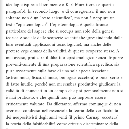
ideologie ispirata liberamente a Karl Marx (terzo e quarto
paragrafo). In secondo luogo, e di conseguenza, il mio non
soltanto non è un “testo scientifico”, ma non è neppure un
testo “epistemologico”. L’epistemologia è quella branca
particolare del sapere che si occupa non solo della genesi
teorica e sociale delle scoperte scientifiche (prescindendo dalle
loro eventuali applicazioni tecnologiche), ma anche delle
pretese
erga omnes
della validità di queste scoperte stesse. A
mio avviso, praticare il dibattito epistemologico senza disporre
preventivamente di una preparazione scientifica specifica, sia
pure ovviamente sulla base di una sola specializzazione
(astronomica, fisica, chimica, biologica eccetera) è poco serio e
di fatto inutile, perché non mi sembra produttivo giudicare la
validità di enunciati in un campo che poi personalmente non si
è mai praticato, e che quindi non può neppure essere
criticamente valutato. Da dilettante, affermo comunque di non
aver mai condiviso nell’essenziale la teoria della verificabilità
dei neopositivisti degli anni venti (il primo Carnap, eccetera),
la teoria della falsificabilità come criterio discriminante della