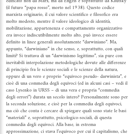
edificato non da Marx, ma da Engels e soprattutto da Kautsky
(il futuro “papa rosso”, morto nel 1938). Questo codice
marxista originario, il cui valore scientifico e filosofico era
molto modesto, mentre il valore ideologico di identità,
mobilitazione, appartenenza e compattamento organizzativo
era invece indiscutibilmente molto alto, può invece essere
definito in linee generali assolutamente “darwiniano”. Ma,
appunto, “darwiniano” in che senso, e, soprattutto, con quali
limiti? Si trattava di un “darwinismo legittimo”, sia pure con
inevitabili interpolazione metodologiche dovute alle differenze
di principio fra le scienze sociali e le scienze della natura,
oppure di un vero e proprio “equivoco pseudo- darwinista”, e
cioè di una commedia degli equivoci (ed in alcuni casi – vedi il
caso Lysenko in URSS – di una vera e propria “commedia
degli orrori”) durata un secolo intero? Personalmente sono per
la seconda soluzione, e cioè per la commedia degli equivoci,
ma ciò che conta è cercare di spiegare quali sono state le basi
“materiali” e, soprattutto, psicologico-sociali, di questa
commedia degli equivoci. Alla base, in estrema
approssimazione, ci stava l’equivoco per cui il capitalismo, che