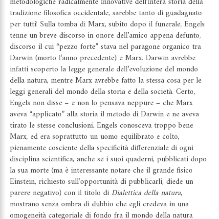
metodologiche radicalmente innovative dell’intera storia della
tradizione filosofica occidentale, sarebbe tanto di guadagnato
per tutti! Sulla tomba di Marx, subito dopo il funerale, Engels
tenne un breve discorso in onore dell’amico appena defunto,
discorso il cui “pezzo forte” stava nel paragone organico tra
Darwin (morto l’anno precedente) e Marx. Darwin avrebbe
infatti scoperto la legge generale dell’evoluzione del mondo
della natura, mentre Marx avrebbe fatto la stessa cosa per le
leggi generali del mondo della storia e della società. Certo,
Engels non disse – e non lo pensava neppure – che Marx
aveva “applicato” alla storia il metodo di Darwin e ne aveva
tirato le stesse conclusioni. Engels conosceva troppo bene
Marx, ed era soprattutto un uomo equilibrato e colto,
pienamente cosciente della specificità differenziale di ogni
disciplina scientifica, anche se i suoi quaderni, pubblicati dopo
la sua morte (ma è interessante notare che il grande fisico
Einstein, richiesto sull’opportunità di pubblicarli, diede un
parere negativo) con il titolo di
Dialettica della natura
,
mostrano senza ombra di dubbio che egli credeva in una
omogeneità categoriale di fondo fra il mondo della natura