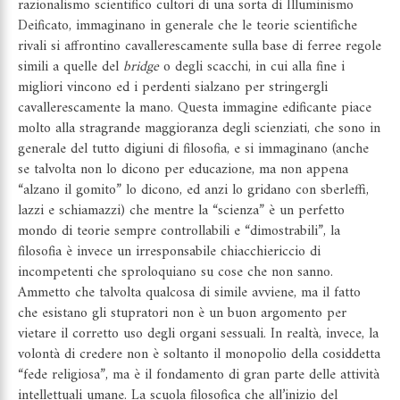
razionalismo scientifico cultori di una sorta di Illuminismo
Deificato, immaginano in generale che le teorie scientifiche
rivali si affrontino cavallerescamente sulla base di ferree regole
simili a quelle del
bridge
o degli scacchi, in cui alla fine i
migliori vincono ed i perdenti sialzano per stringergli
cavallerescamente la mano. Questa immagine edificante piace
molto alla stragrande maggioranza degli scienziati, che sono in
generale del tutto digiuni di filosofia, e si immaginano (anche
se talvolta non lo dicono per educazione, ma non appena
“alzano il gomito” lo dicono, ed anzi lo gridano con sberleffi,
lazzi e schiamazzi) che mentre la “scienza” è un perfetto
mondo di teorie sempre controllabili e “dimostrabili”, la
filosofia è invece un irresponsabile chiacchiericcio di
incompetenti che sproloquiano su cose che non sanno.
Ammetto che talvolta qualcosa di simile avviene, ma il fatto
che esistano gli stupratori non è un buon argomento per
vietare il corretto uso degli organi sessuali. In realtà, invece, la
volontà di credere non è soltanto il monopolio della cosiddetta
“fede religiosa”, ma è il fondamento di gran parte delle attività
intellettuali umane. La scuola filosofica che all’inizio del