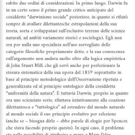
subito due ordini di considerazioni. In primo luogo, Darwin fu
in un certo senso il primo grande critico anticipato del
cosiddetto “darwinismo sociale” posteriore, in quanto si rifiutò
sempre di avallare dilettantesche estrapolazioni della sua
teoria, sorta e sviluppatasi sull’esclusivo terreno delle scienze
naturali, ad ambiti variamente storici e sociologici. Egli non
era per nulla uno specialista nell’uso sorvegliato delle
categorie filosofiche propriamente dette, e la sua conoscenza
sull’argomento non andava molto oltre alla logica empiristica
di John Stuart Mill, che gli servì anche per perfezionare la
stesura sistematica della sua opera del 1859 soprattutto in
base al principio metodologico dell’Osservazione ripetuta e
generalizzata ed al principio ontologico della cosiddetta
“uniformità della natura”. E tuttavia Darwin, proprio in quanto
era uno scienziato serio, riluttava istintivamente alla coazione
dilettantesca e “tuttologica” ad estendere dal mondo naturale
al mondo sociale il suo principio evolutivo per selezione
(anche se – bisogna dirlo – ebbe parole di elogio per Spencer,
che stava facendo proprio questo). In ogni caso, il problema
sta nella possibilità di attribuire o meno a Marx l’idea