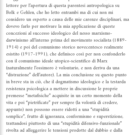
lettore per l’apertura di questa parentesi antropologica su
Bolk e Gehlen, che ho letto entrambi ma di cui non mi
considero un esperto a causa delle mie carenze disciplinari, ma
dovevo farlo per motivare la mia applicazione di queste
concezioni al successo ideologico del nesso marxismo-
darwinismo all’interno prima del movimento socialista (1889-
1914) e poi del comunismo storico novecentesco realmente
esistito (1917-1991), che definisco così per non confonderlo
con il comunismo ideale utopico-scientifico di Marx
(naturalmente l’ossimoro è volontario, e non deriva da una
“distrazione” dell’autore). La mia conclusione su questo punto
in breve sta in ciò, che il dogmatismo ideologico e la testarda
resistenza psicologica a mettere in discussione le proprie
premesse “metafisiche” acquisite in un certo momento della
vita e poi “pietrificate” per sempre (la volontà di credere,
appunto) non possono essere ridotti a una “stupidità
semplice”, frutto di ignoranza, conformismo e superstizione,
trattandosi piuttosto di una “stupidità difensivo-funzionale”
rivolta ad alleggerire le tensioni prodotte dal dubbio e dalla