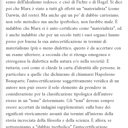
senso dell’idealismo tedesco, e cioè di Fichte e di Hegel. Si dice
poi che Marx è stato a tutti gli effetti un “materialista” (come
Darwin, del resto). Ma anche qui un po’ di dubbio cartesiano,
non solo metodico ma anche iperbolico, non farebbe male. È
indubbio che Marx si è auto-certificato come “materialista”, ed
è anche indubbio che per un secolo tutti i suoi seguaci hanno
preso per buona la sua autocertificazione in termini di
materialismo (più o meno dialettico, questo è da accertare con
un esame ulteriore, a seconda che si ritenga omogenea o
eterogenea la dialettica nella natura e/o nella società). E
tuttavia, così come si chiede la carta d’identità alle persone, in
particolare a quelle che dichiarano di chiamarsi Napoleone
Bonaparte, l’autocertificazione soggettivamente veridica di un
autore non può essere il solo elemento da prendere in
considerazione per la classificazione tipologica dell’autore
stesso in un “ismo” determinato. Gli “ismi” devono sempre
essere accertati da indagini supplementari, sulla base dei
significati storicamente assunti dai termini all’interno della
storia incrociata della filosofia e della scienza. E allora, se
sottoponiamo a “dubbio iperbolico” l’autocertificazione