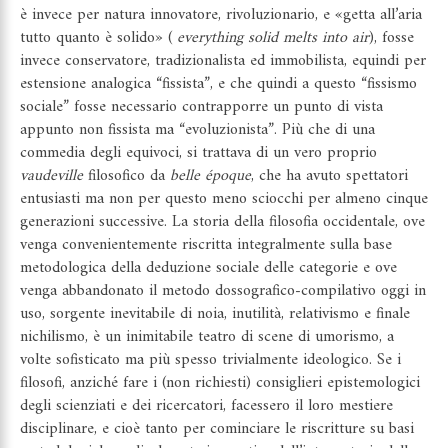
è invece per natura innovatore, rivoluzionario, e «getta all’aria
tutto quanto è solido» (
everything solid melts into air
), fosse
invece conservatore, tradizionalista ed immobilista, equindi per
estensione analogica “fissista”, e che quindi a questo “fissismo
sociale” fosse necessario contrapporre un punto di vista
appunto non fissista ma “evoluzionista”. Più che di una
commedia degli equivoci, si trattava di un vero proprio
vaudeville
filosofico da
belle époque
, che ha avuto spettatori
entusiasti ma non per questo meno sciocchi per almeno cinque
generazioni successive. La storia della filosofia occidentale, ove
venga convenientemente riscritta integralmente sulla base
metodologica della deduzione sociale delle categorie e ove
venga abbandonato il metodo dossografico-compilativo oggi in
uso, sorgente inevitabile di noia, inutilità, relativismo e finale
nichilismo, è un inimitabile teatro di scene di umorismo, a
volte sofisticato ma più spesso trivialmente ideologico. Se i
filosofi, anziché fare i (non richiesti) consiglieri epistemologici
degli scienziati e dei ricercatori, facessero il loro mestiere
disciplinare, e cioè tanto per cominciare le riscritture su basi