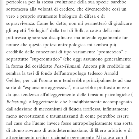
pericolosa per la stessa evoluzione della sua specie, sarebbe
sottomessa alla volontà di credere, che diventerebbe così un
vero e proprio strumento biologico di difesa e di
sopravvivenza. Come ho detto, non mi permetterò di giudicare
gli aspetti “biologici” della tesi di Bolk, a causa della mia
pittoresca ignoranza disciplinare, ma intendo egualmente far
notare che questa ipotesi antropologica mi sembra più
credibile delle concezioni di tipo variamente “prometeico” e
soprattutto “superomistico” (che oggi assumono generalmente
la forma del cosiddetto
Post-Human
). Ancora più credibile mi
sembra la tesi di fondo dell’antropologo tedesco Arnold
Gehlen, per cui l’uomo non tenderebbe principalmente ad una
sorta di “espansione aggressiva”, ma sarebbe piuttosto mosso
da una tendenza all’alleggerimento delle tensioni psicologiche (
Belastung
), alleggerimento che è indubbiamente accompagnato
dall’adozione di meccanismi di fiducia irriflessa, infinitamente
meno nevrotizzanti e traumatizzanti di come potrebbe essere
nel caso che l’uomo invece fosse antropologicamente una sorta
di atomo sovrano di autodeterminazione, di libero arbitrio e di
atteggiamento critico-razionale permanente. Mi scuso con il