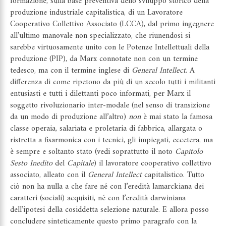
formazione, sulla base preventiva dello sviluppo storico della
produzione industriale capitalistica, di un Lavoratore
Cooperativo Collettivo Associato (LCCA), dal primo ingegnere
all’ultimo manovale non specializzato, che riunendosi si
sarebbe virtuosamente unito con le Potenze Intellettuali della
produzione (PIP), da Marx connotate non con un termine
tedesco, ma con il termine inglese di
General Intellect
. A
differenza di come ripetono da più di un secolo tutti i militanti
entusiasti e tutti i dilettanti poco informati, per Marx il
soggetto rivoluzionario inter-modale (nel senso di transizione
da un modo di produzione all’altro)
non
è mai stato la famosa
classe operaia, salariata e proletaria di fabbrica, allargata o
ristretta a fisarmonica con i tecnici, gli impiegati, eccetera, ma
è sempre e soltanto stato (vedi soprattutto il noto
Capitolo
Sesto Inedito
del
Capitale
) il lavoratore cooperativo collettivo
associato, alleato con il
General Intellect
capitalistico. Tutto
ciò non ha nulla a che fare né con l’eredità lamarckiana dei
caratteri (sociali) acquisiti, né con l’eredità darwiniana
dell’ipotesi della cosiddetta selezione naturale. E allora posso
concludere sinteticamente questo primo paragrafo con la