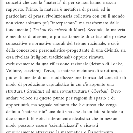
concetti che con la “materia” di per sé non hanno nessun
rapporto. Primo, la materia è metafora di prassi, ed in
particolare di prassi rivoluzionaria collettiva con cui il mondo
non viene soltanto più “interpretato”, ma trasformato dalle
fondamenta (
Tesi su Feuerbach
di Marx). Secondo, la materia
è metafora di ateismo, o più esattamente di critica alle pretese
conoscitive e normativo-morali del teismo razionale, e cioè
della concezione personalistico-progettante di una divinità, sia
essa rivelata (religioni tradizionali) oppure ricavata
esclusivamente da una riflessione razionale (deismo di Locke,
Voltaire, eccetera). Terzo, la materia metafora di struttura, o
più esattamente di una modellizzazione teorica del concetto di
modo di produzione capitalistico in cui c’è appunto una
struttura (
Struktur
) ed una sovrastruttura (
Überbau
). Devo
andare veloce su questo punto per ragioni di spazio e di
opportunità, ma segnalo soltanto che è curioso che venga
definita “materialista” una dottrina che da un lato si fonda su
due concetti filosofici interamente idealistici che in nessun
modo possono essere “scientificizzati” o ricavati
empiricamente attraverso la matematica e l’esperimento