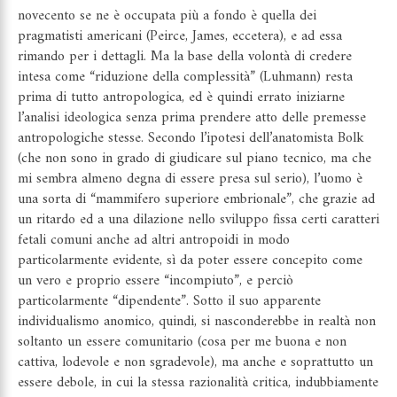
novecento se ne è occupata più a fondo è quella dei
pragmatisti americani (Peirce, James, eccetera), e ad essa
rimando per i dettagli. Ma la base della volontà di credere
intesa come “riduzione della complessità” (Luhmann) resta
prima di tutto antropologica, ed è quindi errato iniziarne
l’analisi ideologica senza prima prendere atto delle premesse
antropologiche stesse. Secondo l’ipotesi dell’anatomista Bolk
(che non sono in grado di giudicare sul piano tecnico, ma che
mi sembra almeno degna di essere presa sul serio), l’uomo è
una sorta di “mammifero superiore embrionale”, che grazie ad
un ritardo ed a una dilazione nello sviluppo fissa certi caratteri
fetali comuni anche ad altri antropoidi in modo
particolarmente evidente, sì da poter essere concepito come
un vero e proprio essere “incompiuto”, e perciò
particolarmente “dipendente”. Sotto il suo apparente
individualismo anomico, quindi, si nasconderebbe in realtà non
soltanto un essere comunitario (cosa per me buona e non
cattiva, lodevole e non sgradevole), ma anche e soprattutto un
essere debole, in cui la stessa razionalità critica, indubbiamente