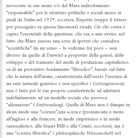
novecento in suo nome e/o del Marx indirettamente
“responsabile” per le strutture politiche e sociali messe in
piedi da Stalin nel 1929, eccetera. Rispetto troppo il lettore
per proseguire su questa (insensata) strada. Ciò che conta è
capire l’essenziale della questione, che sta, a mio avviso, nel
fatto che Marx
innesta
una serie di ipotesi che considera
“scientifiche” (in un senso – lo vedremo fra poco – non
diverso da quello di Darwin) a proposito della genesi, dello
sviluppo e del tramonto del modo di produzione capitalistico,
su di un preventivo fondamento “filosofico”, basato sul fatto
che la natura dell’uomo, caratterizzata dall’essere l’essenza di
un ente naturale generico e non specifico (
Gattungswesen
),
non è fatta per le sue proprie caratteristiche ad adattarsi
indefinitamente ad un modello sociale che provoca
“alienazione” (
Entfremdung
). Quella di Marx non è dunque in
alcun modo una “scienza”,una
science
(pronunciata o meno
all’inglese o alla francese, in modo empiristico o in modo
razionalistico, alla Stuart Mill o alla Comte, eccetera), ma è
una “scienza filosofica” (
philosophische Wissenschaft
) nel