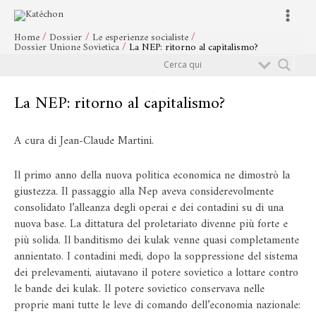
Vai
Navigazione
Main
al
articoli
Menu
Home
Dossier
Le esperienze socialiste
contenuto
Dossier Unione Sovietica
La NEP: ritorno al capitalismo?
Cerca
La NEP: ritorno al capitalismo?
A cura di Jean-Claude Martini.
Il primo anno della nuova politica economica ne dimostrò la
giustezza. Il passaggio alla Nep aveva considerevolmente
consolidato l’alleanza degli operai e dei contadini su di una
nuova base. La dittatura del proletariato divenne più forte e
più solida. Il banditismo dei kulak venne quasi completamente
annientato. I contadini medi, dopo la soppressione del sistema
dei prelevamenti, aiutavano il potere sovietico a lottare contro
le bande dei kulak. Il potere sovietico conservava nelle
proprie mani tutte le leve di comando dell’economia nazionale: