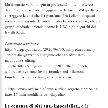
Ma il marcio va molto più in profondità. Potenti interessi,
dagli Stati alle aziende,
ingaggiano redattori di Wikipedia
per
correggere le voci che li riguardano. Tra i clienti di questi
servizi c’è il gigante dei social media Facebook stesso, oltre a
gruppi mediatici aziendali come la NBC e
gli oligarchi dei
fratelli Koch
.
Continuare a tradurre:
https://thegrayzone.com/2020/06/10/wikipedia-formally-
censors-the-grayzone-as-regime-change-advocates-
monopolize-editing/
e anche
https://thegrayzone.com/2020/06/11/meet-
wikipedias-ayn-rand-loving-founder-and-wikimedia-
foundations-regime-change-operative-ceo/
e
https://www.oval.media/it/un-servizio-segreto-tedesco-ha-
fatto-17-mila-modifiche-su-wikipedia/
La censura di siti anti-imperialisti, e le