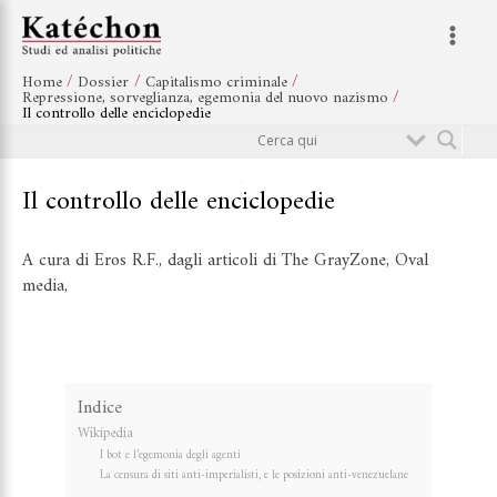
Vai
Navigazione
Main
al
articoli
Menu
contenuto
Home
Dossier
Capitalismo criminale
Repressione, sorveglianza, egemonia del nuovo nazismo
Il controllo delle enciclopedie
Cerca
Il controllo delle enciclopedie
A cura di Eros R.F., dagli articoli di
The GrayZone
,
Oval
media
,
Indice
Wikipedia
I bot e l’egemonia degli agenti
La censura di siti anti-imperialisti, e le posizioni anti-venezuelane