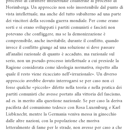
processo di carattere intellettuale collaterale al processo di
Norimberga. Un approccio non solo insostenibile dal punto di
vista intellettuale, ma anche del tutto subalterno ad una parte
dei vincitori della seconda guerra mondiale. Per come erano
sorti e si erano sviluppati i partiti comunisti e fascisti non
potevano che confliggere, ma se la demonizzazione è
comprensibile, anche inevitabile, durante il conflitto, quando
invece il conflitto giunge ad una soluzione si deve passare
all’analisi razionale di quanto è accaduto, ma razionale sul
serio, non un pseudo-processo intellettuale a cui presiede la
Ragione considerata come ideologia normativa, rispetto alla
quale il resto viene ricacciato nell’«irrazionale». Un diverso
approccio avrebbe dovuto interrogarsi se per caso non ci
fosse qualche «piccolo» difetto nella teoria e nella pratica dei
partiti comunisti che avesse portato alla vittoria del fascismo,
ad es. in merito alla questione nazionale. Se per caso la deriva
pacifista del comunismo tedesco con Rosa Luxemburg e Karl
Liebknecht, mentre la Germania veniva messa in ginocchio
dalle altre nazioni, con la popolazione che moriva
letteralmente di fame per le strade, non avesse per caso a che