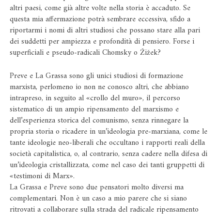
altri paesi, come già altre volte nella storia è accaduto. Se
questa mia affermazione potrà sembrare eccessiva, sfido a
riportarmi i nomi di altri studiosi che possano stare alla pari
dei suddetti per ampiezza e profondità di pensiero. Forse i
superficiali e pseudo-radicali Chomsky o Žižek?
Preve e La Grassa sono gli unici studiosi di formazione
marxista, perlomeno io non ne conosco altri, che abbiano
intrapreso, in seguito al «crollo del muro», il percorso
sistematico di un ampio ripensamento del marxismo e
dell’esperienza storica del comunismo, senza rinnegare la
propria storia o ricadere in un’ideologia pre-marxiana, come le
tante ideologie neo-liberali che occultano i rapporti reali della
società capitalistica, o, al contrario, senza cadere nella difesa di
un’ideologia cristallizzata, come nel caso dei tanti gruppetti di
«testimoni di Marx».
La Grassa e Preve sono due pensatori molto diversi ma
complementari. Non è un caso a mio parere che si siano
ritrovati a collaborare sulla strada del radicale ripensamento