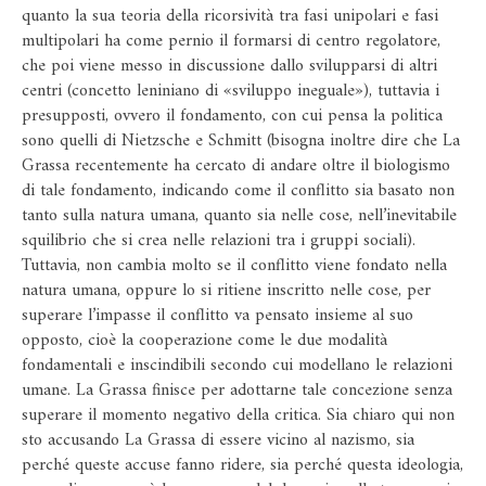
quanto la sua teoria della ricorsività tra fasi unipolari e fasi
multipolari ha come pernio il formarsi di centro regolatore,
che poi viene messo in discussione dallo svilupparsi di altri
centri (concetto leniniano di «sviluppo ineguale»), tuttavia i
presupposti, ovvero il fondamento, con cui pensa la politica
sono quelli di Nietzsche e Schmitt (bisogna inoltre dire che La
Grassa recentemente ha cercato di andare oltre il biologismo
di tale fondamento, indicando come il conflitto sia basato non
tanto sulla natura umana, quanto sia nelle cose, nell’inevitabile
squilibrio che si crea nelle relazioni tra i gruppi sociali).
Tuttavia, non cambia molto se il conflitto viene fondato nella
natura umana, oppure lo si ritiene inscritto nelle cose, per
superare l’impasse il conflitto va pensato insieme al suo
opposto, cioè la cooperazione come le due modalità
fondamentali e inscindibili secondo cui modellano le relazioni
umane. La Grassa finisce per adottarne tale concezione senza
superare il momento negativo della critica. Sia chiaro qui non
sto accusando La Grassa di essere vicino al nazismo, sia
perché queste accuse fanno ridere, sia perché questa ideologia,