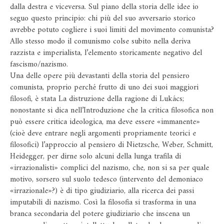
dalla destra e viceversa. Sul piano della storia delle idee io
seguo questo principio: chi più del suo avversario storico
avrebbe potuto cogliere i suoi limiti del movimento comunista?
Allo stesso modo il comunismo colse subito nella deriva
razzista e imperialista, l’elemento storicamente negativo del
fascismo/nazismo.
Una delle opere più devastanti della storia del pensiero
comunista, proprio perché frutto di uno dei suoi maggiori
filosofi, è stata La distruzione della ragione di Lukács;
nonostante si dica nell’Introduzione che la critica filosofica non
può essere critica ideologica, ma deve essere «immanente»
(cioè deve entrare negli argomenti propriamente teorici e
filosofici) l’approccio al pensiero di Nietzsche, Weber, Schmitt,
Heidegger, per dirne solo alcuni della lunga trafila di
«irrazionalisti» complici del nazismo, che, non si sa per quale
motivo, sorsero sul suolo tedesco (intervento del demoniaco
«irrazionale»?) è di tipo giudiziario, alla ricerca dei passi
imputabili di nazismo. Così la filosofia si trasforma in una
branca secondaria del potere giudiziario che inscena un