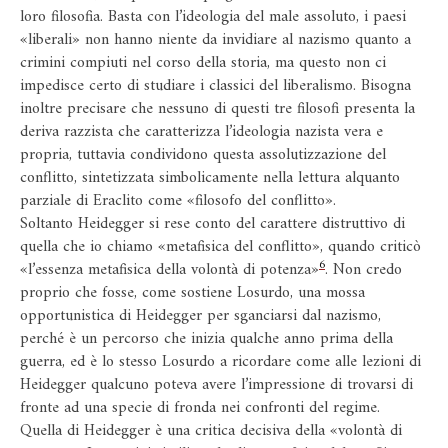
loro filosofia. Basta con l’ideologia del male assoluto, i paesi
«liberali» non hanno niente da invidiare al nazismo quanto a
crimini compiuti nel corso della storia, ma questo non ci
impedisce certo di studiare i classici del liberalismo. Bisogna
inoltre precisare che nessuno di questi tre filosofi presenta la
deriva razzista che caratterizza l’ideologia nazista vera e
propria, tuttavia condividono questa assolutizzazione del
conflitto, sintetizzata simbolicamente nella lettura alquanto
parziale di Eraclito come «filosofo del conflitto».
Soltanto Heidegger si rese conto del carattere distruttivo di
quella che io chiamo «metafisica del conflitto», quando criticò
6
«l’essenza metafisica della volontà di potenza»
. Non credo
proprio che fosse, come sostiene Losurdo, una mossa
opportunistica di Heidegger per sganciarsi dal nazismo,
perché è un percorso che inizia qualche anno prima della
guerra, ed è lo stesso Losurdo a ricordare come alle lezioni di
Heidegger qualcuno poteva avere l’impressione di trovarsi di
fronte ad una specie di fronda nei confronti del regime.
Quella di Heidegger è una critica decisiva della «volontà di