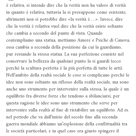
è relativa, si intende dire che la verità non ha valore di verità
in quanto è relativa, tuttavia la si presuppone come esistente,
altrimenti non si potrebbe dire «la verità è …». Invece, dire
che la verità è relativa vuol dire che la verità esiste soltanto
che cambia a secondo del punto di vista. Quando
contempliamo una statua, mettiamo Amore e Psiche di Canova,
essa cambia a seconda della posizione da cui la guardiamo,
pur restando la stessa statua. La sua perfezione consiste nel
conservare la bellezza da qualsiasi punto la si guardi (ecco
perché la scultura perfetta è la più perfetta di tutte le arti).
Nell’ambito della realtà sociale le cose si complicano perché le
idee non sono soltanto un riflesso della realtà sociale, ma sono
anche uno strumento per intervenire sulla stessa, la quale è un
equilibrio fra diverse forze che tendono a sbilanciarsi, per
questa ragione le idee sono uno strumento che serve per
intervenire sulla realtà al fine di ristabilire un equilibrio. Ad es.
nel periodo che va dall’inizio del secolo fino alla seconda
guerra mondiale abbiamo un’esplosione della conflittualità tra
le società particolari, e in quel caso era giusto spingere il