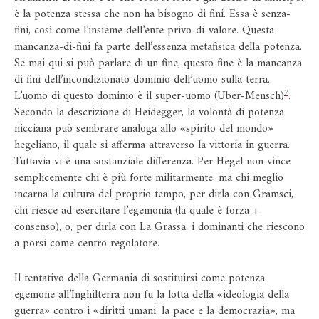
è la potenza stessa che non ha bisogno di fini. Essa è senza-
fini, così come l’insieme dell’ente privo-di-valore. Questa
mancanza-di-fini fa parte dell’essenza metafisica della potenza.
Se mai qui si può parlare di un fine, questo fine è la mancanza
di fini dell’incondizionato dominio dell’uomo sulla terra.
7
L’uomo di questo dominio è il super-uomo (Uber-Mensch)
.
Secondo la descrizione di Heidegger, la volontà di potenza
nicciana può sembrare analoga allo «spirito del mondo»
hegeliano, il quale si afferma attraverso la vittoria in guerra.
Tuttavia vi è una sostanziale differenza. Per Hegel non vince
semplicemente chi è più forte militarmente, ma chi meglio
incarna la cultura del proprio tempo, per dirla con Gramsci,
chi riesce ad esercitare l’egemonia (la quale è forza +
consenso), o, per dirla con La Grassa, i dominanti che riescono
a porsi come centro regolatore.
Il tentativo della Germania di sostituirsi come potenza
egemone all’Inghilterra non fu la lotta della «ideologia della
guerra» contro i «diritti umani, la pace e la democrazia», ma