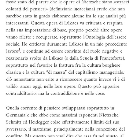
fosse stato del parere che le opere di Nietzsche siano «stracci
colorati del pensieri» (definizione lucacciana) credo che non
sarebbe stato in grado elaborare alcune fra le sue analisi più
interessanti. Questa opera di Lúkacs va criticata e respinta
nella sua impostazione di base, proprio perché altre opere
vanno rilette e recuperate, soprattutto l’Ontologia dell’essere
sociale. Ho criticato duramente Lúkacs in un mio precedente
3
lavoro
, e continuo ad essere convinto del ruolo negativo e
reazionario svolto da Lúkacs (e dalla Scuola di Francoforte),
soprattutto nel favorire la frattura fra la cultura borghese
classica e la cultura “di massa” del capitalismo manageriale,
ciò nonostante non esito a riconoscere quanto invece vi è di
valido, ancor oggi, nelle loro opere. Questo può apparire
contraddittorio, ma la contraddizione è nelle cose.
Quella corrente di pensiero sviluppatasi soprattutto in
Germania e che ebbe come massimi esponenti Nietzsche,
Schmitt ed Heidegger colse effettivamente i limiti del suo
avversario, il marxismo, principalmente nella concezione del
conflitto. Ma questo non vuol dire che essa fu nel giusto, al