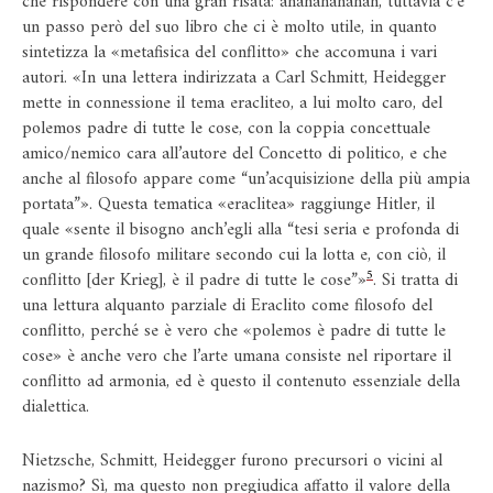
che rispondere con una gran risata: ahahahahahah, tuttavia c’è
un passo però del suo libro che ci è molto utile, in quanto
sintetizza la «metafisica del conflitto» che accomuna i vari
autori. «In una lettera indirizzata a Carl Schmitt, Heidegger
mette in connessione il tema eracliteo, a lui molto caro, del
polemos padre di tutte le cose, con la coppia concettuale
amico/nemico cara all’autore del Concetto di politico, e che
anche al filosofo appare come “un’acquisizione della più ampia
portata”». Questa tematica «eraclitea» raggiunge Hitler, il
quale «sente il bisogno anch’egli alla “tesi seria e profonda di
un grande filosofo militare secondo cui la lotta e, con ciò, il
5
conflitto [der Krieg], è il padre di tutte le cose”»
. Si tratta di
una lettura alquanto parziale di Eraclito come filosofo del
conflitto, perché se è vero che «polemos è padre di tutte le
cose» è anche vero che l’arte umana consiste nel riportare il
conflitto ad armonia, ed è questo il contenuto essenziale della
dialettica.
Nietzsche, Schmitt, Heidegger furono precursori o vicini al
nazismo? Sì, ma questo non pregiudica affatto il valore della