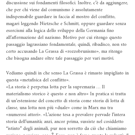
discussione sui fondamenti filosofici. Inoltre, c’è da aggiungere,
che per chi viene dal comunismo è assolutamente
indispensabile guardare in faccia al mostro del conflitto,
magari leggendo Nietzsche e Schmitt, oppure guardare senza
esorcismi alla logica dello sviluppo della Germania fino
all’affermazione del nazismo. Motivo per cui ritengo questo
passaggio lagrassiano fondamentale, quindi, ribadisco, non sto
certo accusando La Grassa di «rozzobrunismo», ma ritengo
che bisogna andare oltre tale passaggio per vari motivi.
Vediamo quindi in che senso La Grassa è rimasto impigliato in
questa «metafisica del conflitto».
«La storia è perpetua lotta per la supremazia … Il
materialismo storico è questo e non altro» In pratica si tratta
di un’estensione del concetto di storia come storia di lotta di
classe, una lotta non più «duale» come in Marx ma tra
«numerosi attori». «L’azione tesa a prevalere pervade l’intera
storia dell’umanità; anzi, ancor prima, sussiste nel cosiddetto
“istinto” degli animali, pur non sorretto da ciò che chiamiamo
9