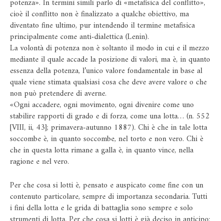
potenza». In termini simili parlo di «metafisica del conflitto»,
cioè il conflitto non è finalizzato a qualche obiettivo, ma
diventato fine ultimo, pur intendendo il termine metafisica
principalmente come anti-dialettica (Lenin).
La volontà di potenza non è soltanto il modo in cui e il mezzo
mediante il quale accade la posizione di valori, ma è, in quanto
essenza della potenza, l’unico valore fondamentale in base al
quale viene stimata qualsiasi cosa che deve avere valore o che
non può pretendere di averne.
«Ogni accadere, ogni movimento, ogni divenire come uno
stabilire rapporti di grado e di forza, come una lotta… (n. 552
[VIII, ii, 43]; primavera-autunno 1887). Chi è che in tale lotta
soccombe è, in quanto soccombe, nel torto e non vero. Chi è
che in questa lotta rimane a galla è, in quanto vince, nella
ragione e nel vero.
Per che cosa si lotti è, pensato e auspicato come fine con un
contenuto particolare, sempre di importanza secondaria. Tutti
i fini della lotta e le grida di battaglia sono sempre e solo
strumenti di lotta. Per che cosa si lotti è già deciso in anticipo: