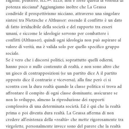
ragione, pensiero, ecc.»
. Ecco, non è forse questa la volontà di
potenza nicciana? Aggiungiamo inoltre che La Grassa
condivide il prospettivismo nicciano, attraverso una singolare
sintesi tra Nietzsche e Althusser: essendo il conflitto è un dato
di fatto irriducibile della società e del rapporto tra esseri
umani, e siccome le ideologie servono per combattere i
conflitti (Althusser), quindi ogni ideologia non può aspirare al
valore di verità, ma è valida solo per quello specifico gruppo
sociale.
Se è vero che i discorsi politici, soprattutto quelli odierni,
hanno poco o nullo contenuto di realtà, e non sono altro che
un gioco di contrapposizioni (se un partito dice A il partito
opposto dice il contrario e viceversa), alla fine però ci si
scontra con la dura realtà quando la classe politica si trova ad
affrontare il compito di ogni classe dominante, assicurare se
non lo sviluppo, almeno la riproduzione dei rapporti
complessiva di una determinata società. Ed è qui che la realtà
prima o poi diventa dura realtà. La Grassa afferma di non
credere all’esistenza della «realtà» che mette rigorosamente tra
virgolette, personalmente invece sono del parere che la realtà