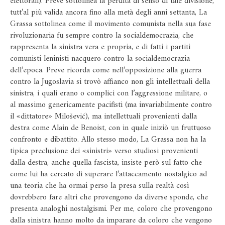
elettorali). Preve sottolinea la perdita di senso di tale divisione,
tutt’al più valida ancora fino alla metà degli anni settanta, La
Grassa sottolinea come il movimento comunista nella sua fase
rivoluzionaria fu sempre contro la socialdemocrazia, che
rappresenta la sinistra vera e propria, e di fatti i partiti
comunisti leninisti nacquero contro la socialdemocrazia
dell’epoca. Preve ricorda come nell’opposizione alla guerra
contro la Jugoslavia si trovò affianco non gli intellettuali della
sinistra, i quali erano o complici con l’aggressione militare, o
al massimo genericamente pacifisti (ma invariabilmente contro
il «dittatore» Milošević), ma intellettuali provenienti dalla
destra come Alain de Benoist, con in quale iniziò un fruttuoso
confronto e dibattito. Allo stesso modo, La Grassa non ha la
tipica preclusione dei «sinistri» verso studiosi provenienti
dalla destra, anche quella fascista, insiste però sul fatto che
come lui ha cercato di superare l’attaccamento nostalgico ad
una teoria che ha ormai perso la presa sulla realtà così
dovrebbero fare altri che provengono da diverse sponde, che
presenta analoghi nostalgismi. Per me, coloro che provengono
dalla sinistra hanno molto da imparare da coloro che vengono