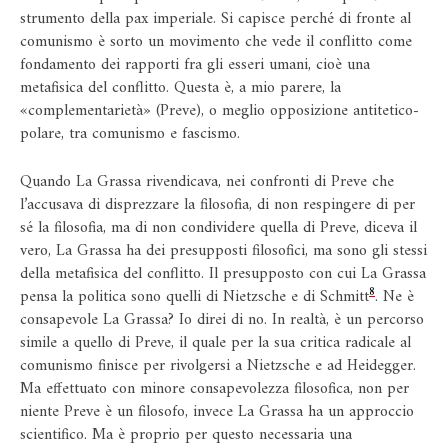
strumento della pax imperiale. Si capisce perché di fronte al
comunismo è sorto un movimento che vede il conflitto come
fondamento dei rapporti fra gli esseri umani, cioè una
metafisica del conflitto. Questa è, a mio parere, la
«complementarietà» (Preve), o meglio opposizione antitetico-
polare, tra comunismo e fascismo.
Quando La Grassa rivendicava, nei confronti di Preve che
l’accusava di disprezzare la filosofia, di non respingere di per
sé la filosofia, ma di non condividere quella di Preve, diceva il
vero, La Grassa ha dei presupposti filosofici, ma sono gli stessi
della metafisica del conflitto. Il presupposto con cui La Grassa
8
pensa la politica sono quelli di Nietzsche e di Schmitt
. Ne è
consapevole La Grassa? Io direi di no. In realtà, è un percorso
simile a quello di Preve, il quale per la sua critica radicale al
comunismo finisce per rivolgersi a Nietzsche e ad Heidegger.
Ma effettuato con minore consapevolezza filosofica, non per
niente Preve è un filosofo, invece La Grassa ha un approccio
scientifico. Ma è proprio per questo necessaria una