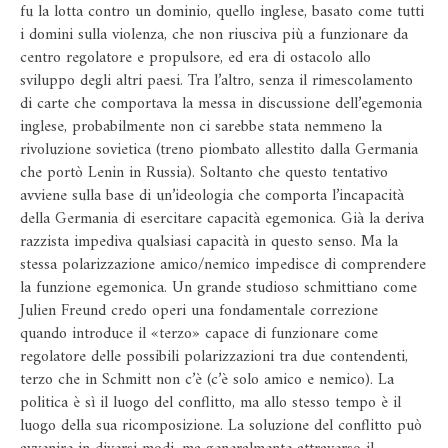
fu la lotta contro un dominio, quello inglese, basato come tutti
i domini sulla violenza, che non riusciva più a funzionare da
centro regolatore e propulsore, ed era di ostacolo allo
sviluppo degli altri paesi. Tra l’altro, senza il rimescolamento
di carte che comportava la messa in discussione dell’egemonia
inglese, probabilmente non ci sarebbe stata nemmeno la
rivoluzione sovietica (treno piombato allestito dalla Germania
che portò Lenin in Russia). Soltanto che questo tentativo
avviene sulla base di un’ideologia che comporta l’incapacità
della Germania di esercitare capacità egemonica. Già la deriva
razzista impediva qualsiasi capacità in questo senso. Ma la
stessa polarizzazione amico/nemico impedisce di comprendere
la funzione egemonica. Un grande studioso schmittiano come
Julien Freund credo operi una fondamentale correzione
quando introduce il «terzo» capace di funzionare come
regolatore delle possibili polarizzazioni tra due contendenti,
terzo che in Schmitt non c’è (c’è solo amico e nemico). La
politica è sì il luogo del conflitto, ma allo stesso tempo è il
luogo della sua ricomposizione. La soluzione del conflitto può