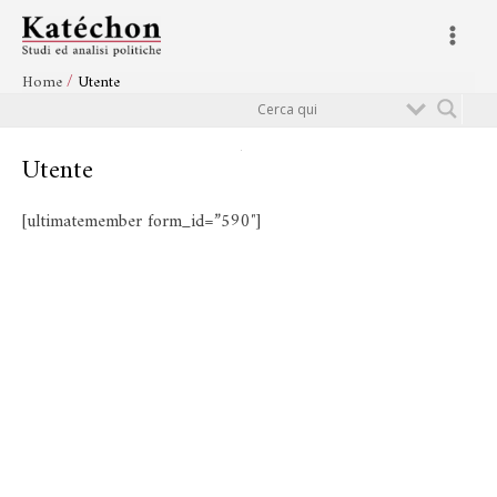
Vai
Main
al
Menu
contenuto
Home
Utente
Cerca
Utente
[ultimatemember form_id=”590″]