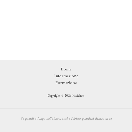
Home
Informazione
Formazione
Copyright © 2026 Katéchon
Se guardi a lungo nell'abisso,
anche l'abisso guarderà dentro di te