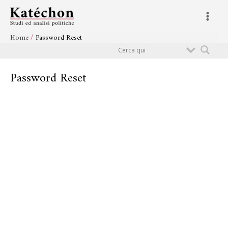
Vai
Main
al
Menu
contenuto
Home
Password Reset
Cerca
Password Reset