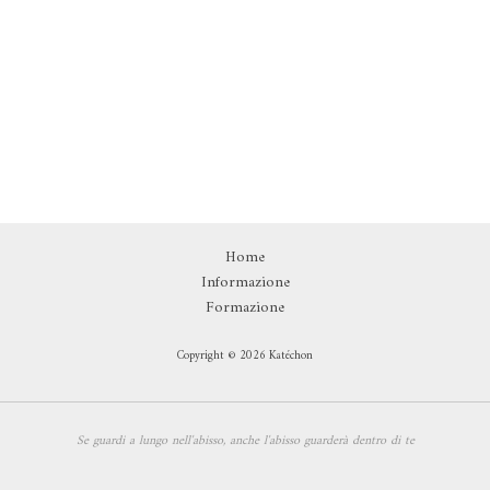
Home
Informazione
Formazione
Copyright © 2026 Katéchon
Se guardi a lungo nell'abisso,
anche l'abisso guarderà dentro di te