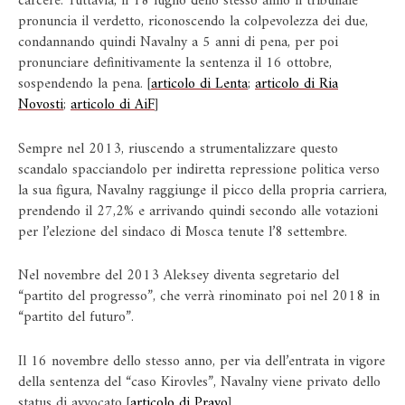
carcere. Tuttavia, il 18 luglio dello stesso anno il tribunale
pronuncia il verdetto, riconoscendo la colpevolezza dei due,
condannando quindi Navalny a 5 anni di pena, per poi
pronunciare definitivamente la sentenza il 16 ottobre,
sospendendo la pena. [
articolo di Lenta
;
articolo di Ria
Novosti
;
articolo di AiF
]
Sempre nel 2013, riuscendo a strumentalizzare questo
scandalo spacciandolo per indiretta repressione politica verso
la sua figura, Navalny raggiunge il picco della propria carriera,
prendendo il 27,2% e arrivando quindi secondo alle votazioni
per l’elezione del sindaco di Mosca tenute l’8 settembre.
Nel novembre del 2013 Aleksey diventa segretario del
“partito del progresso”, che verrà rinominato poi nel 2018 in
“partito del futuro”.
Il 16 novembre dello stesso anno, per via dell’entrata in vigore
della sentenza del “caso Kirovles”, Navalny viene privato dello
status di avvocato [
articolo di Pravo
].