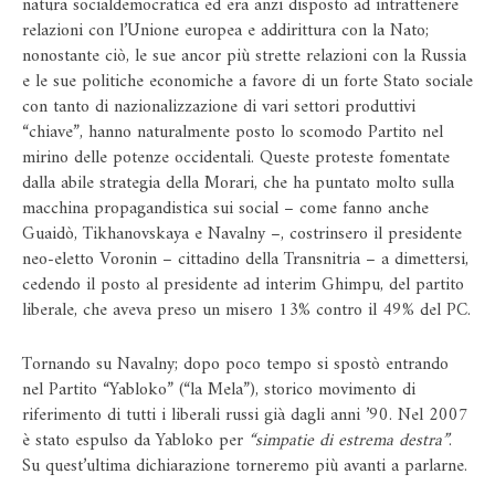
natura socialdemocratica ed era anzi disposto ad intrattenere
relazioni con l’Unione europea e addirittura con la Nato;
nonostante ciò, le sue ancor più strette relazioni con la Russia
e le sue politiche economiche a favore di un forte Stato sociale
con tanto di nazionalizzazione di vari settori produttivi
“chiave”, hanno naturalmente posto lo scomodo Partito nel
mirino delle potenze occidentali. Queste proteste fomentate
dalla abile strategia della Morari, che ha puntato molto sulla
macchina propagandistica sui social – come fanno anche
Guaidò, Tikhanovskaya e Navalny –, costrinsero il presidente
neo-eletto Voronin – cittadino della Transnitria – a dimettersi,
cedendo il posto al presidente ad interim Ghimpu, del partito
liberale, che aveva preso un misero 13% contro il 49% del PC.
Tornando su Navalny; dopo poco tempo si spostò entrando
nel Partito “Yabloko” (“la Mela”), storico movimento di
riferimento di tutti i liberali russi già dagli anni ’90. Nel 2007
è stato espulso da Yabloko per
“simpatie di estrema destra”
.
Su quest’ultima dichiarazione torneremo più avanti a parlarne.