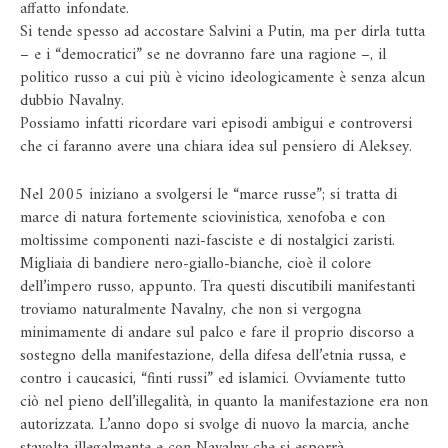
affatto infondate.
Si tende spesso ad accostare Salvini a Putin, ma per dirla tutta
– e i “democratici” se ne dovranno fare una ragione –, il
politico russo a cui più è vicino ideologicamente è senza alcun
dubbio Navalny.
Possiamo infatti ricordare vari episodi ambigui e controversi
che ci faranno avere una chiara idea sul pensiero di Aleksey.
Nel 2005 iniziano a svolgersi le “marce russe”; si tratta di
marce di natura fortemente sciovinistica, xenofoba e con
moltissime componenti nazi-fasciste e di nostalgici zaristi.
Migliaia di bandiere nero-giallo-bianche, cioè il colore
dell’impero russo, appunto. Tra questi discutibili manifestanti
troviamo naturalmente Navalny, che non si vergogna
minimamente di andare sul palco e fare il proprio discorso a
sostegno della manifestazione, della difesa dell’etnia russa, e
contro i caucasici, “finti russi” ed islamici. Ovviamente tutto
ciò nel pieno dell’illegalità, in quanto la manifestazione era non
autorizzata. L’anno dopo si svolge di nuovo la marcia, anche