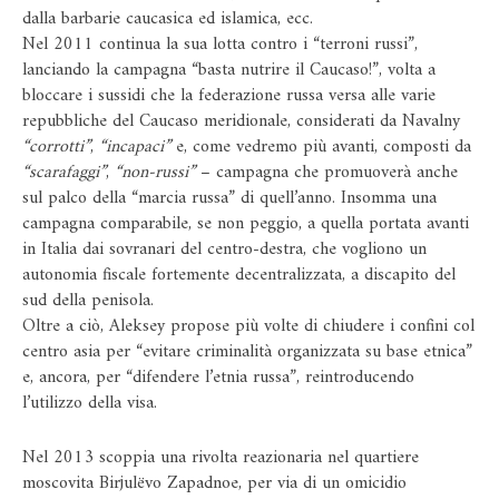
dalla barbarie caucasica ed islamica, ecc.
Nel 2011 continua la sua lotta contro i “terroni russi”,
lanciando la campagna “basta nutrire il Caucaso!”, volta a
bloccare i sussidi che la federazione russa versa alle varie
repubbliche del Caucaso meridionale, considerati da Navalny
“corrotti”
,
“incapaci”
e, come vedremo più avanti, composti da
“scarafaggi”
,
“non-russi”
– campagna che promuoverà anche
sul palco della “marcia russa” di quell’anno. Insomma una
campagna comparabile, se non peggio, a quella portata avanti
in Italia dai sovranari del centro-destra, che vogliono un
autonomia fiscale fortemente decentralizzata, a discapito del
sud della penisola.
Oltre a ciò, Aleksey propose più volte di chiudere i confini col
centro asia per “evitare criminalità organizzata su base etnica”
e, ancora, per “difendere l’etnia russa”, reintroducendo
l’utilizzo della visa.
Nel 2013 scoppia una rivolta reazionaria nel quartiere
moscovita Birjulëvo Zapadnoe, per via di un omicidio