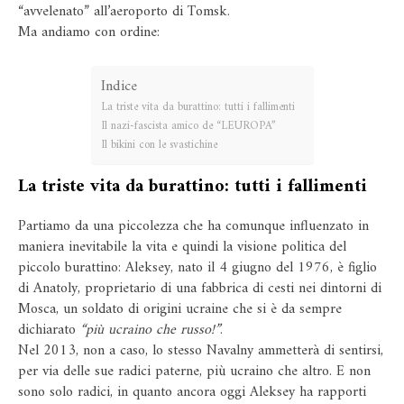
“avvelenato” all’aeroporto di Tomsk.
Ma andiamo con ordine:
Indice
La triste vita da burattino: tutti i fallimenti
Il nazi-fascista amico de “LEUROPA”
Il bikini con le svastichine
La triste vita da burattino: tutti i fallimenti
Partiamo da una piccolezza che ha comunque influenzato in
maniera inevitabile la vita e quindi la visione politica del
piccolo burattino: Aleksey, nato il 4 giugno del 1976, è figlio
di Anatoly, proprietario di una fabbrica di cesti nei dintorni di
Mosca, un soldato di origini ucraine che si è da sempre
dichiarato
“più ucraino che russo!”
.
Nel 2013, non a caso, lo stesso Navalny ammetterà di sentirsi,
per via delle sue radici paterne, più ucraino che altro. E non
sono solo radici, in quanto ancora oggi Aleksey ha rapporti