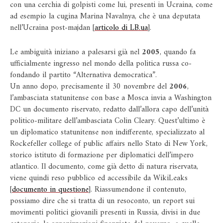
con una cerchia di golpisti come lui, presenti in Ucraina, come
ad esempio la cugina Marina Navalnya, che è una deputata
nell’Ucraina post-majdan [
articolo di LB.ua
].
Le ambiguità iniziano a palesarsi già nel
2005
, quando fa
ufficialmente ingresso nel mondo della politica russa co-
fondando il partito “Alternativa democratica”.
Un anno dopo, precisamente il 30 novembre del
2006
,
l’ambasciata statunitense con base a Mosca invia a Washington
DC un documento riservato, redatto dall’allora capo dell’unità
politico-militare dell’ambasciata Colin Cleary. Quest’ultimo è
un diplomatico statunitense non indifferente, specializzato al
Rockefeller college of public affairs nello Stato di New York,
storico istituto di formazione per diplomatici dell’impero
atlantico. Il documento, come già detto di natura riservata,
viene quindi reso pubblico ed accessibile da WikiLeaks
[
documento in questione
]. Riassumendone il contenuto,
possiamo dire che si tratta di un resoconto, un report sui
movimenti politici giovanili presenti in Russia, divisi in due