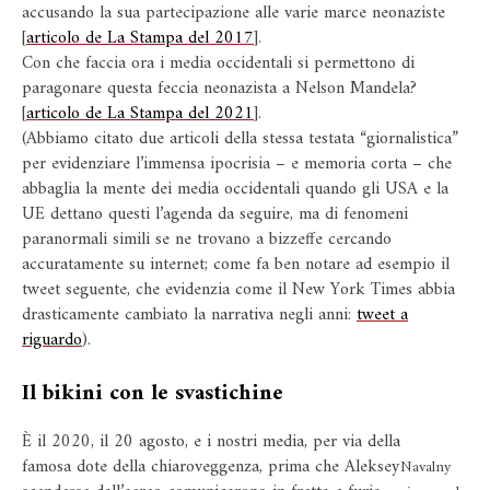
accusando la sua partecipazione alle varie marce neonaziste
[
articolo de La Stampa del 2017
].
Con che faccia ora i media occidentali si permettono di
paragonare questa feccia neonazista a Nelson Mandela?
[
articolo de La Stampa del 2021
].
(Abbiamo citato due articoli della stessa testata “giornalistica”
per evidenziare l’immensa ipocrisia – e memoria corta – che
abbaglia la mente dei media occidentali quando gli USA e la
UE dettano questi l’agenda da seguire, ma di fenomeni
paranormali simili se ne trovano a bizzeffe cercando
accuratamente su internet; come fa ben notare ad esempio il
tweet seguente, che evidenzia come il New York Times abbia
drasticamente cambiato la narrativa negli anni:
tweet a
riguardo
).
Il bikini con le svastichine
È il 2020, il 20 agosto, e i nostri media, per via della
famosa dote della chiaroveggenza, prima che Aleksey
Navalny