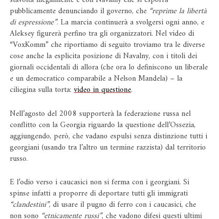
stavolta illegalmente e con Navalny che si esporrà
pubblicamente denunciando il governo, che
“reprime la libertà
di espressione”
. La marcia continuerà a svolgersi ogni anno, e
Aleksey figurerà perfino tra gli organizzatori. Nel video di
“VoxKomm” che riportiamo di seguito troviamo tra le diverse
cose anche la esplicita posizione di Navalny, con i titoli dei
giornali occidentali di allora (che ora lo definiscono un liberale
e un democratico comparabile a Nelson Mandela) – la
ciliegina sulla torta:
video in questione
.
Nell’agosto del 2008 supporterà la federazione russa nel
conflitto con la Georgia riguardo la questione dell’Ossezia,
aggiungendo, però, che vadano espulsi senza distinzione tutti i
georgiani (usando tra l’altro un termine razzista) dal territorio
russo.
E l’odio verso i caucasici non si ferma con i georgiani. Si
spinse infatti a proporre di deportare tutti gli immigrati
“clandestini”
, di usare il pugno di ferro con i caucasici, che
non sono
“etnicamente russi”
, che vadono difesi questi ultimi