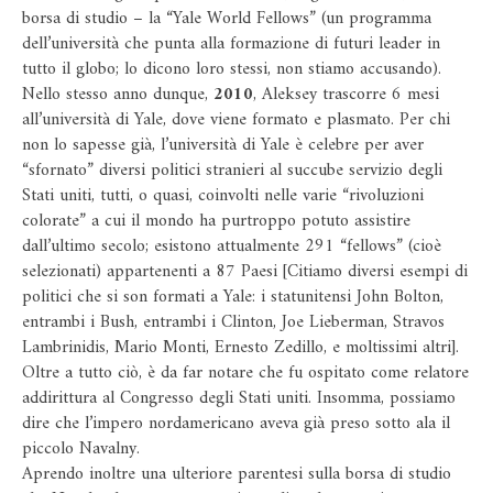
borsa di studio – la “Yale World Fellows” (un programma
dell’università che punta alla formazione di futuri leader in
tutto il globo; lo dicono loro stessi, non stiamo accusando).
Nello stesso anno dunque,
2010
, Aleksey trascorre 6 mesi
all’università di Yale, dove viene formato e plasmato. Per chi
non lo sapesse già, l’università di Yale è celebre per aver
“sfornato” diversi politici stranieri al succube servizio degli
Stati uniti, tutti, o quasi, coinvolti nelle varie “rivoluzioni
colorate” a cui il mondo ha purtroppo potuto assistire
dall’ultimo secolo; esistono attualmente 291 “fellows” (cioè
selezionati) appartenenti a 87 Paesi [Citiamo diversi esempi di
politici che si son formati a Yale: i statunitensi John Bolton,
entrambi i Bush, entrambi i Clinton, Joe Lieberman, Stravos
Lambrinidis, Mario Monti, Ernesto Zedillo, e moltissimi altri].
Oltre a tutto ciò, è da far notare che fu ospitato come relatore
addirittura al Congresso degli Stati uniti. Insomma, possiamo
dire che l’impero nordamericano aveva già preso sotto ala il
piccolo Navalny.
Aprendo inoltre una ulteriore parentesi sulla borsa di studio