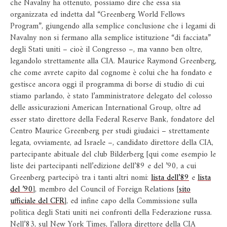
che Navalny ha ottenuto, possiamo dire che essa sia
organizzata ed indetta dal “Greenberg World Fellows
Program”, giungendo alla semplice conclusione che i legami di
Navalny non si fermano alla semplice istituzione “di facciata”
degli Stati uniti – cioè il Congresso –, ma vanno ben oltre,
legandolo strettamente alla CIA. Maurice Raymond Greenberg,
che come avrete capito dal cognome è colui che ha fondato e
gestisce ancora oggi il programma di borse di studio di cui
stiamo parlando, è stato l’amministratore delegato del colosso
delle assicurazioni American International Group, oltre ad
esser stato direttore della Federal Reserve Bank, fondatore del
Centro Maurice Greenberg per studi giudaici – strettamente
legata, ovviamente, ad Israele –, candidato direttore della CIA,
partecipante abituale del club Bilderberg [qui come esempio le
liste dei partecipanti nell’edizione dell’89 e del ’90, a cui
Greenberg partecipò tra i tanti altri nomi:
lista dell’89
e
lista
del ’90
], membro del Council of Foreign Relations [
sito
ufficiale del CFR
], ed infine capo della Commissione sulla
politica degli Stati uniti nei confronti della Federazione russa.
Nell’83, sul New York Times, l’allora direttore della CIA