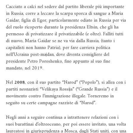
Cacciato a calci nel sedere dal partito liberale più importante
in Russia, corre a leccare la scarpa sporca di sangue a Maria
Gaidar, figlia di Egor, particolarmente odiato in Russia per via
del ruolo ricoperto durante la presidenza Eltsin, che gli ha
permesso di privatizzare il privatizzabile (e oltre). Falliti tutti
di nuovo, Maria Gaidar se ne va via dalla Russia, (tanto i
capitalisti non hanno Patria), per fare carriera politica
nell’Ucraina post-majdan, dove diventa consigliere del
presidente Petro Poroshenko, fino appunto al suo fine
mandato, nel 2019.
Nel
2008
, con il suo partito “Narod” (“Popolo”), si allea con i
partiti neonazisti “Velikaya Rossija” (“Grande Russia”) e il
movimento contro l’immigrazione illegale. Torneremo in
seguito su certe campagne razziste di “Narod”.
Negli anni a seguire continua a intrattenere relazioni con i
suoi burattinai d’oltreoceano, per poi essere invitato, una volta
laureatosi in giurisprudenza a Mosca, dagli Stati uniti, con una