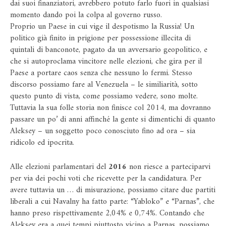
dai suoi finanziatori, avrebbero potuto farlo fuori in qualsiasi
momento dando poi la colpa al governo russo.
Proprio un Paese in cui vige il despotismo la Russia! Un
politico già finito in prigione per possessione illecita di
quintali di banconote, pagato da un avversario geopolitico, e
che si autoproclama vincitore nelle elezioni, che gira per il
Paese a portare caos senza che nessuno lo fermi. Stesso
discorso possiamo fare al Venezuela – le similiarità, sotto
questo punto di vista, come possiamo vedere, sono molte.
Tuttavia la sua folle storia non finisce col 2014, ma dovranno
passare un po’ di anni affinché la gente si dimentichi di quanto
Aleksey – un soggetto poco conosciuto fino ad ora – sia
ridicolo ed ipocrita.
Alle elezioni parlamentari del
2016
non riesce a parteciparvi
per via dei pochi voti che ricevette per la candidatura. Per
avere tuttavia un … di misurazione, possiamo citare due partiti
liberali a cui Navalny ha fatto parte: “Yabloko” e “Parnas”, che
hanno preso rispettivamente 2,04% e 0,74%. Contando che
Aleksey era a quei tempi piuttosto vicino a Parnas, possiamo