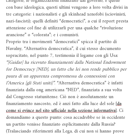
categorie, le organizzazioni finanziate dal governo, e quelle
con base ideologica, questi ultimi vengono a loro volta divisi in
tre categorie: i nazionalisti e gli skinhead xenofobi (sciovinisti,
nazi-fascisti); quelli definiti “democratici”, a cui il report presta
attenzione col fine di utilizzarli per una qualche “rivoluzione
arancione” o “colorata”; e i comunisti.
Proprio tra i movimenti “democratici” spicca il partito di
Navalny, “Alternativa democratica”, il cui stesso documento
sopracitato, nel punto 7, testimonia il legame con gli Usa:
“[Gaidar] ha ricevuto finanziamenti dalla National Endowment
for Democracy [NED], un fatto che lei non rende pubblico per
paura di un apparenza compromessa da connessioni con
l’America [gli Stati uniti]”
. “Alternativa democratica” è infatti
finanziata dalla ong americana “NED”, finanziata a sua volta
dal Congresso statunitense. Ciò non è assolutamente un
finanziamento nascosto, ed è anzi fatto alla luce del sole [
da
come si evince nel sito ufficiale nella sezione informativa
]. Ci
domandiamo a questo punto: cosa accadrebbe se in occidente
un partito venisse finanziato esplicitamente dalla Russia?
(Tralasciando riferimenti alla Lega, di cui non si hanno prove