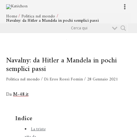
Vai
Navigazione
Main
al
articoli
Menu
Home
Politica nel mondo
contenuto
Navalny: da Hitler a Mandela in pochi semplici passi
Cerca
Navalny: da Hitler a Mandela in pochi
semplici passi
Politica nel mondo
/ Di
Eros Rossi Fomin
/
28 Gennaio 2021
Da
M-48.it
Indice
La triste
vita da