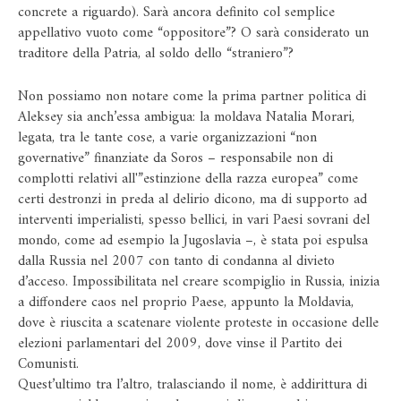
concrete a riguardo). Sarà ancora definito col semplice
appellativo vuoto come “oppositore”? O sarà considerato un
traditore della Patria, al soldo dello “straniero”?
Non possiamo non notare come la prima partner politica di
Aleksey sia anch’essa ambigua: la moldava Natalia Morari,
legata, tra le tante cose, a varie organizzazioni “non
governative” finanziate da Soros – responsabile non di
complotti relativi all'”estinzione della razza europea” come
certi destronzi in preda al delirio dicono, ma di supporto ad
interventi imperialisti, spesso bellici, in vari Paesi sovrani del
mondo, come ad esempio la Jugoslavia –, è stata poi espulsa
dalla Russia nel 2007 con tanto di condanna al divieto
d’acceso. Impossibilitata nel creare scompiglio in Russia, inizia
a diffondere caos nel proprio Paese, appunto la Moldavia,
dove è riuscita a scatenare violente proteste in occasione delle
elezioni parlamentari del 2009, dove vinse il Partito dei
Comunisti.
Quest’ultimo tra l’altro, tralasciando il nome, è addirittura di