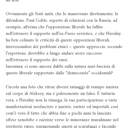
ad aria.
Ovviamente gli Stati uniti, che lo manovrano direttamente, lo
difendono. Paul Goble, esperto di relazioni con la Russia, ad
esempio, afferma che l’opposizione liberale ha fallito
nell’ottenere il supporto nell’ex-Paese sovietico, e che Navalny
ha ben colmato le criticità di queste opposizioni liberali,
interessandosi dei problemi etnici – questo approccio, secondo
l’espertone, dovrebbe a lungo andare avere successo
nell’ottenere il supporto dei russi.
Insomma; ci sono ancora dubbi sulla natura nazi-fascista di
questo liberale supportato dalle “democrazie” occidentali?
Circola una foto che ritrae diversi tatuaggi di stampo nazista
sul corpo di Aleksey, ma è palesemente un falso. È tuttavia
vera, e Navalny non la rinnega, la sua partecipazione a varie
manifestazioni neofasciste e naziste, zariste ed imperiali; così
com’è vero il fatto che abbia fino a pochi anni fa lanciato
offese xenofobe e razziste verso le minoranze musulmane nel
territorio russo, paragonando questi ai scarafaggi e facendo