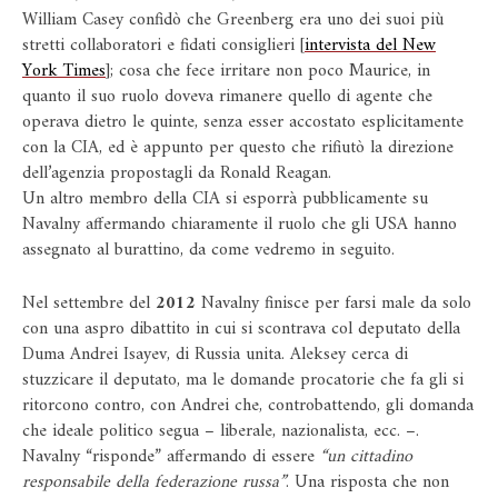
William Casey confidò che Greenberg era uno dei suoi più
stretti collaboratori e fidati consiglieri [
intervista del New
York Times
]; cosa che fece irritare non poco Maurice, in
quanto il suo ruolo doveva rimanere quello di agente che
operava dietro le quinte, senza esser accostato esplicitamente
con la CIA, ed è appunto per questo che rifiutò la direzione
dell’agenzia propostagli da Ronald Reagan.
Un altro membro della CIA si esporrà pubblicamente su
Navalny affermando chiaramente il ruolo che gli USA hanno
assegnato al burattino, da come vedremo in seguito.
Nel settembre del
2012
Navalny finisce per farsi male da solo
con una aspro dibattito in cui si scontrava col deputato della
Duma Andrei Isayev, di Russia unita. Aleksey cerca di
stuzzicare il deputato, ma le domande procatorie che fa gli si
ritorcono contro, con Andrei che, controbattendo, gli domanda
che ideale politico segua – liberale, nazionalista, ecc. –.
Navalny “risponde” affermando di essere
“un cittadino
responsabile della federazione russa”
. Una risposta che non