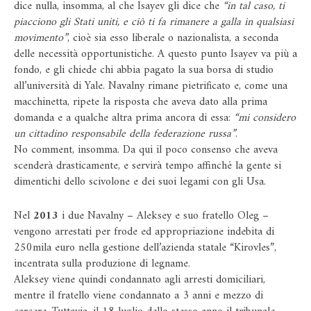
dice nulla, insomma, al che Isayev gli dice che
“in tal caso, ti
piacciono gli Stati uniti, e ciò ti fa rimanere a galla in qualsiasi
movimento”
, cioè sia esso liberale o nazionalista, a seconda
delle necessità opportunistiche. A questo punto Isayev va più a
fondo, e gli chiede chi abbia pagato la sua borsa di studio
all’università di Yale. Navalny rimane pietrificato e, come una
macchinetta, ripete la risposta che aveva dato alla prima
domanda e a qualche altra prima ancora di essa:
“mi considero
un cittadino responsabile della federazione russa”
.
No comment, insomma. Da qui il poco consenso che aveva
scenderà drasticamente, e servirà tempo affinché la gente si
dimentichi dello scivolone e dei suoi legami con gli Usa.
Nel
2013
i due Navalny – Aleksey e suo fratello Oleg –
vengono arrestati per frode ed appropriazione indebita di
250mila euro nella gestione dell’azienda statale “Kirovles”,
incentrata sulla produzione di legname.
Aleksey viene quindi condannato agli arresti domiciliari,
mentre il fratello viene condannato a 3 anni e mezzo di