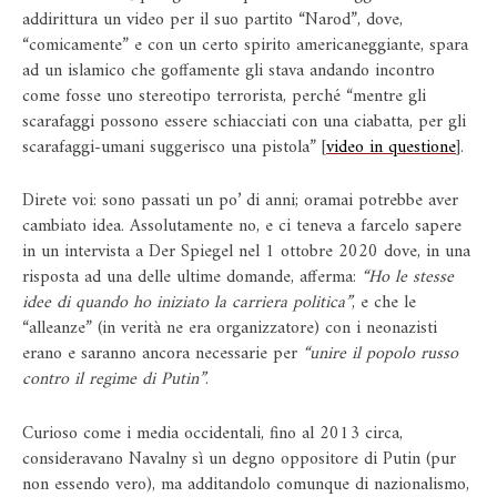
addirittura un video per il suo partito “Narod”, dove,
“comicamente” e con un certo spirito americaneggiante, spara
ad un islamico che goffamente gli stava andando incontro
come fosse uno stereotipo terrorista, perché “mentre gli
scarafaggi possono essere schiacciati con una ciabatta, per gli
scarafaggi-umani suggerisco una pistola” [
video in questione
].
Direte voi: sono passati un po’ di anni; oramai potrebbe aver
cambiato idea. Assolutamente no, e ci teneva a farcelo sapere
in un intervista a Der Spiegel nel 1 ottobre 2020 dove, in una
risposta ad una delle ultime domande, afferma:
“Ho le stesse
idee di quando ho iniziato la carriera politica”
, e che le
“alleanze” (in verità ne era organizzatore) con i neonazisti
erano e saranno ancora necessarie per
“unire il popolo russo
contro il regime di Putin”
.
Curioso come i media occidentali, fino al 2013 circa,
consideravano Navalny sì un degno oppositore di Putin (pur
non essendo vero), ma additandolo comunque di nazionalismo,