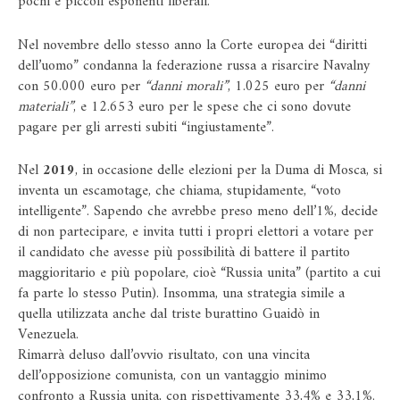
pochi e piccoli esponenti liberali.
Nel novembre dello stesso anno la Corte europea dei “diritti
dell’uomo” condanna la federazione russa a risarcire Navalny
con 50.000 euro per
“danni morali”
, 1.025 euro per
“danni
materiali”
, e 12.653 euro per le spese che ci sono dovute
pagare per gli arresti subiti “ingiustamente”.
Nel
2019
, in occasione delle elezioni per la Duma di Mosca, si
inventa un escamotage, che chiama, stupidamente, “voto
intelligente”. Sapendo che avrebbe preso meno dell’1%, decide
di non partecipare, e invita tutti i propri elettori a votare per
il candidato che avesse più possibilità di battere il partito
maggioritario e più popolare, cioè “Russia unita” (partito a cui
fa parte lo stesso Putin). Insomma, una strategia simile a
quella utilizzata anche dal triste burattino Guaidò in
Venezuela.
Rimarrà deluso dall’ovvio risultato, con una vincita
dell’opposizione comunista, con un vantaggio minimo
confronto a Russia unita, con rispettivamente 33,4% e 33,1%.