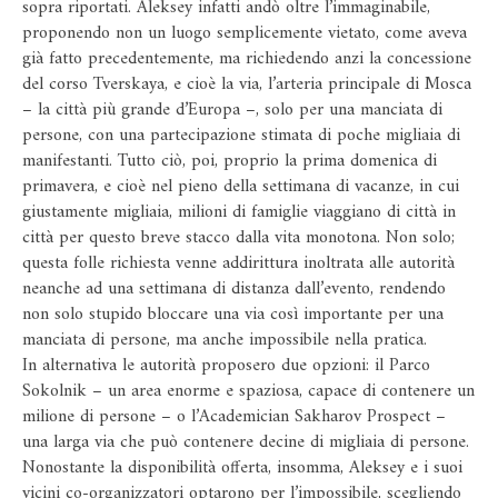
sopra riportati. Aleksey infatti andò oltre l’immaginabile,
proponendo non un luogo semplicemente vietato, come aveva
già fatto precedentemente, ma richiedendo anzi la concessione
del corso Tverskaya, e cioè la via, l’arteria principale di Mosca
– la città più grande d’Europa –, solo per una manciata di
persone, con una partecipazione stimata di poche migliaia di
manifestanti. Tutto ciò, poi, proprio la prima domenica di
primavera, e cioè nel pieno della settimana di vacanze, in cui
giustamente migliaia, milioni di famiglie viaggiano di città in
città per questo breve stacco dalla vita monotona. Non solo;
questa folle richiesta venne addirittura inoltrata alle autorità
neanche ad una settimana di distanza dall’evento, rendendo
non solo stupido bloccare una via così importante per una
manciata di persone, ma anche impossibile nella pratica.
In alternativa le autorità proposero due opzioni: il Parco
Sokolnik – un area enorme e spaziosa, capace di contenere un
milione di persone – o l’Academician Sakharov Prospect –
una larga via che può contenere decine di migliaia di persone.
Nonostante la disponibilità offerta, insomma, Aleksey e i suoi
vicini co-organizzatori optarono per l’impossibile, scegliendo