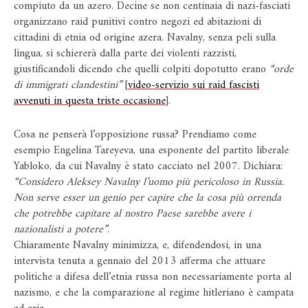
compiuto da un azero. Decine se non centinaia di nazi-fasciati
organizzano raid punitivi contro negozi ed abitazioni di
cittadini di etnia od origine azera. Navalny, senza peli sulla
lingua, si schiererà dalla parte dei violenti razzisti,
giustificandoli dicendo che quelli colpiti dopotutto erano
“orde
di immigrati clandestini”
[
video-servizio sui raid fascisti
avvenuti in questa triste occasione
].
Cosa ne penserà l’opposizione russa? Prendiamo come
esempio Engelina Tareyeva, una esponente del partito liberale
Yabloko, da cui Navalny è stato cacciato nel 2007. Dichiara:
“Considero Aleksey Navalny l’uomo più pericoloso in Russia.
Non serve esser un genio per capire che la cosa più orrenda
che potrebbe capitare al nostro Paese sarebbe avere i
nazionalisti a potere”
.
Chiaramente Navalny minimizza, e, difendendosi, in una
intervista tenuta a gennaio del 2013 afferma che attuare
politiche a difesa dell’etnia russa non necessariamente porta al
nazismo, e che la comparazione al regime hitleriano è campata