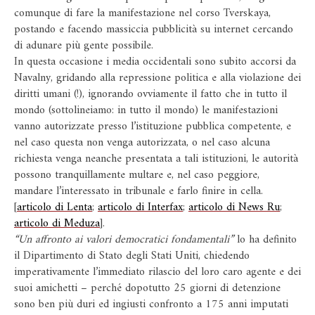
comunque di fare la manifestazione nel corso Tverskaya,
postando e facendo massiccia pubblicità su internet cercando
di adunare più gente possibile.
In questa occasione i media occidentali sono subito accorsi da
Navalny, gridando alla repressione politica e alla violazione dei
diritti umani (!), ignorando ovviamente il fatto che in tutto il
mondo (sottolineiamo: in tutto il mondo) le manifestazioni
vanno autorizzate presso l’istituzione pubblica competente, e
nel caso questa non venga autorizzata, o nel caso alcuna
richiesta venga neanche presentata a tali istituzioni, le autorità
possono tranquillamente multare e, nel caso peggiore,
mandare l’interessato in tribunale e farlo finire in cella.
[
articolo di Lenta
;
articolo di Interfax
;
articolo di News Ru
;
articolo di Meduza
].
“Un affronto ai valori democratici fondamentali”
lo ha definito
il Dipartimento di Stato degli Stati Uniti, chiedendo
imperativamente l’immediato rilascio del loro caro agente e dei
suoi amichetti – perché dopotutto 25 giorni di detenzione
sono ben più duri ed ingiusti confronto a 175 anni imputati