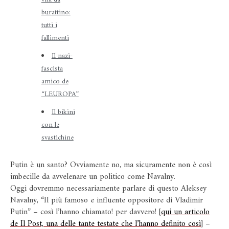
burattino:
tutti i
fallimenti
Il nazi-
fascista
amico de
“LEUROPA”
Il bikini
con le
svastichine
Putin è un santo? Ovviamente no, ma sicuramente non è così
imbecille da avvelenare un politico come Navalny.
Oggi dovremmo necessariamente parlare di questo Aleksey
Navalny, “Il più famoso e influente oppositore di Vladimir
Putin” – così l’hanno chiamato! per davvero! [
qui un articolo
de Il Post, una delle tante testate che l’hanno definito così
] –