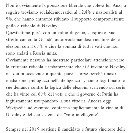
Non è ovviamente l’opposizione liberale che voleva lui. Anzi, a
seguire troviamo socialdemocratici al 12,8% e nazionalisti al
9%, che hanno entrambi rifiutato il supporto compromettente,
goffo e ridicolo di Navalny.
Quest’ultimo però, con un colpo di genio, si ispira al suo
stretto camerata Guaidò, autoproclamandosi vincitore delle
elezioni con il 67%, e cioè la somma di tutti i voti che non
sono andati a Russia unita.
Ovviamente nessuno ha mostrato particolare attenzione verso
la cretinata ridicola e imbarazzante che si è inventato Navalny,
ma qui in occidente, a quanto pare – forse perché i nostri
media sono più aguzzi nell’intelligenza –, hanno legittimato le
sue denunce contro la logica delle elezioni, scrivendo sul serio
che ha vinto col 67% dei voti, e che il governo di Putin ha
ingiustamente usurpandoto la sua vittoria. Ancora oggi
Wikipedia, ad esempio, conferma implicitamente la vincita di
Navalny e del suo sistema del “voto intelligente”.
Sempre nel 2019 sostiene il candidato e futuro vincitore delle