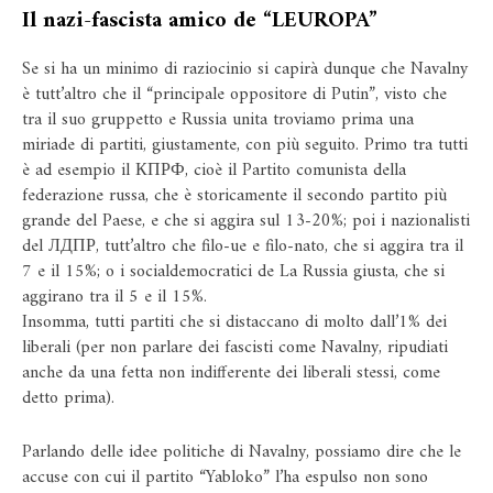
Il nazi-fascista amico de “LEUROPA”
Se si ha un minimo di raziocinio si capirà dunque che Navalny
è tutt’altro che il “principale oppositore di Putin”, visto che
tra il suo gruppetto e Russia unita troviamo prima una
miriade di partiti, giustamente, con più seguito. Primo tra tutti
è ad esempio il КПРФ, cioè il Partito comunista della
federazione russa, che è storicamente il secondo partito più
grande del Paese, e che si aggira sul 13-20%; poi i nazionalisti
del ЛДПР, tutt’altro che filo-ue e filo-nato, che si aggira tra il
7 e il 15%; o i socialdemocratici de La Russia giusta, che si
aggirano tra il 5 e il 15%.
Insomma, tutti partiti che si distaccano di molto dall’1% dei
liberali (per non parlare dei fascisti come Navalny, ripudiati
anche da una fetta non indifferente dei liberali stessi, come
detto prima).
Parlando delle idee politiche di Navalny, possiamo dire che le
accuse con cui il partito “Yabloko” l’ha espulso non sono