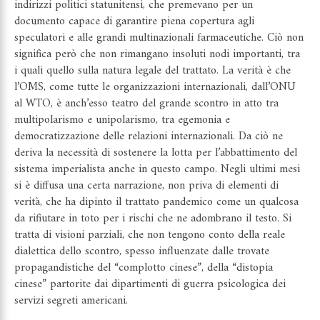
indirizzi politici statunitensi, che premevano per un
documento capace di garantire piena copertura agli
speculatori e alle grandi multinazionali farmaceutiche. Ciò non
significa però che non rimangano insoluti nodi importanti, tra
i quali quello sulla natura legale del trattato. La verità è che
l’OMS, come tutte le organizzazioni internazionali, dall’ONU
al WTO, è anch’esso teatro del grande scontro in atto tra
multipolarismo e unipolarismo, tra egemonia e
democratizzazione delle relazioni internazionali. Da ciò ne
deriva la necessità di sostenere la lotta per l’abbattimento del
sistema imperialista anche in questo campo. Negli ultimi mesi
si è diffusa una certa narrazione, non priva di elementi di
verità, che ha dipinto il trattato pandemico come un qualcosa
da rifiutare in toto per i rischi che ne adombrano il testo. Si
tratta di visioni parziali, che non tengono conto della reale
dialettica dello scontro, spesso influenzate dalle trovate
propagandistiche del “complotto cinese”, della “distopia
cinese” partorite dai dipartimenti di guerra psicologica dei
servizi segreti americani.