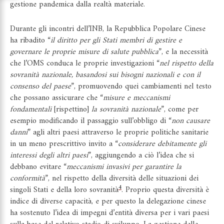
gestione pandemica dalla realtà materiale.
Durante gli incontri dell’INB, la Repubblica Popolare Cinese
ha ribadito “
il diritto per gli Stati membri di gestire e
governare le proprie misure di salute pubblica
”, e la necessità
che l’OMS conduca le proprie investigazioni “
nel rispetto della
sovranità nazionale, basandosi sui bisogni nazionali e con il
consenso del paese
”, promuovendo quei cambiamenti nel testo
che possano assicurare che “
misure e meccanismi
fondamentali
[rispettino]
la sovranità nazionale
”, come per
esempio modificando il passaggio sull’obbligo di “
non causare
danni
” agli altri paesi attraverso le proprie politiche sanitarie
in un meno prescrittivo invito a “
considerare debitamente gli
interessi degli altri paesi
”, aggiungendo a ciò l’idea che si
debbano evitare “
meccanismi invasivi per garantire la
conformità
”, nel rispetto della diversità delle situazioni dei
4
singoli Stati e della loro sovranità
. Proprio questa diversità è
indice di diverse capacità, e per questo la delegazione cinese
ha sostenuto l’idea di impegni d’entità diversa per i vari paesi