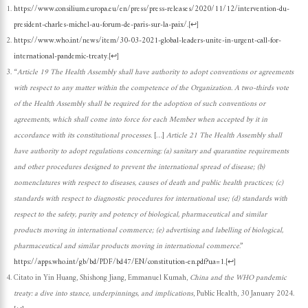
https://www.consilium.europa.eu/en/press/press-releases/2020/11/12/intervention-du-
president-charles-michel-au-forum-de-paris-sur-la-paix/
.
[
↩
]
https://www.who.int/news/item/30-03-2021-global-leaders-unite-in-urgent-call-for-
international-pandemic-treaty
.
[
↩
]
“
Article 19 The Health Assembly shall have authority to adopt conventions or agreements
with respect to any matter within the competence of the Organization. A two-thirds vote
of the Health Assembly shall be required for the adoption of such conventions or
agreements, which shall come into force for each Member when accepted by it in
accordance with its constitutional processes.
[…]
Article 21 The Health Assembly shall
have authority to adopt regulations concerning: (a) sanitary and quarantine requirements
and other procedures designed to prevent the international spread of disease; (b)
nomenclatures with respect to diseases, causes of death and public health practices; (c)
standards with respect to diagnostic procedures for international use; (d) standards with
respect to the safety, purity and potency of biological, pharmaceutical and similar
products moving in international commerce; (e) advertising and labelling of biological,
pharmaceutical and similar products moving in international commerce
.”
https://apps.who.int/gb/bd/PDF/bd47/EN/constitution-en.pdf?ua=1
.
[
↩
]
Citato in Yin Huang, Shishong Jiang, Emmanuel Kumah,
China and the WHO pandemic
treaty: a dive into stance, underpinnings, and implications
, Public Health, 30 January 2024.