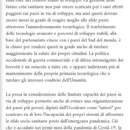
sulla base del relativo stadio di sviluppo. La gestione delle
future crisi sanitarie non può essere scaricata per i suoi effetti
peggiori sui paesi in via di sviluppo, ma anzi questi devono
essere messi in grado di reagire meglio alle sfide poste
attraverso l’ammodernamento tecnologico. Il trasferimento
delle tecnologie avanzate e percorsi di sviluppo stabili, alla
base del partenariato cinese con i paesi del Sud del mondo, è
la chiave per rendere questi in grado anche di tutelare
maggiormente la salute dei propri cittadini. La politica
occidentale di guerra commerciale e di difesa intransigente dei
brevetti è un ostacolo a tutto ciò, e appare indirizzata più al
mantenimento della propria primazia tecnologica che a
tutelare gli interessi condivisi dell’Umanità.
La presa in considerazione delle limitate capacità dei paesi in
via di sviluppo permette anche di evitare una stigmatizzazione
dei paesi più poveri, dipinti dall’Occidente come “untori” per
scaricare su di loro l’incapacità dei propri sistemi di affrontare
le sfide socio-sanitarie poste dall’emergenza pandemica. Ciò
che è accaduto nei primi mesi della pandemia di Covid-19, la