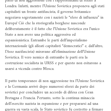
patto di non aggressione con i rappresentanti di Hitler a
Londra. Infatti, mentre l’Unione Sovietica proponeva agli stati
capitalisti un fronte antifascista, il governo britannico
negoziava segretamente con i nazisti le “sfere di influenza” in
Europa! Ciò che la storiografia borghese nasconde
deliberatamente è il fatto che l’Unione Sovietica era l’unico
Stato a non avere una politica aggressiva ed
espansionistica. Entrambe le parti dell’imperialismo
internazionale (gli alleati capitalisti “democratici” e, dall’altro,
l’Asse nazifascista) miravano all’eliminazione dell’Unione
Sovietica. Il vero nemico di entrambe le parti era la
costruzione socialista in URSS e per questo non esitarono a
usarsi a vicenda contro Mosca.
Il patto temporaneo di non aggressione tra l’Unione Sovietica
e la Germania arrivò dopo numerosi sforzi da parte dei
sovietici per concludere un accordo di difesa con Gran
Bretagna e Francia. Pertanto, sotto la continua minaccia
dell’esercito nazista in espansione e per prepararsi ad una
guerra su vasta scala, lo Stato sovietico fu costretto a firmare