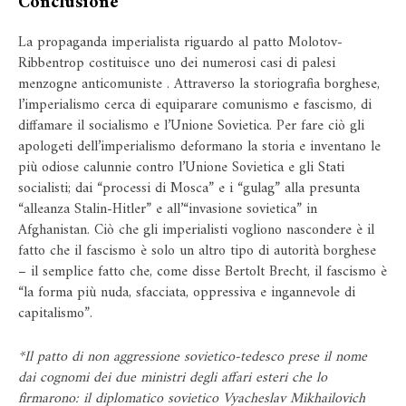
Conclusione
La propaganda imperialista riguardo al patto Molotov-
Ribbentrop costituisce uno dei numerosi casi di palesi
menzogne ​​anticomuniste . Attraverso la storiografia borghese,
l’imperialismo cerca di equiparare comunismo e fascismo, di
diffamare il socialismo e l’Unione Sovietica. Per fare ciò gli
apologeti dell’imperialismo deformano la storia e inventano le
più odiose calunnie contro l’Unione Sovietica e gli Stati
socialisti; dai “processi di Mosca” e i “gulag” alla presunta
“alleanza Stalin-Hitler” e all’“invasione sovietica” in
Afghanistan. Ciò che gli imperialisti vogliono nascondere è il
fatto che il fascismo è solo un altro tipo di autorità borghese
– il semplice fatto che, come disse Bertolt Brecht, il fascismo è
“la forma più nuda, sfacciata, oppressiva e ingannevole di
capitalismo”.
*Il patto di non aggressione sovietico-tedesco prese il nome
dai cognomi dei due ministri degli affari esteri che lo
firmarono: il diplomatico sovietico Vyacheslav Mikhailovich