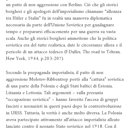
un patto di non aggressione con Berlino. Ciò che gli storici
borghesi e gli apologeti dell’imperialismo chiamano “alleanza
tra Hitler e Stalin” fu in realtà una manovra diplomatica
necessaria da parte dell’Unione Sovietica per guadagnare
tempo e prepararsi efficacemente per una guerra su vasta
scala. Anche gli storici borghesi ammettono che la politica
sovietica era del tutto realistica, date le circostanze allora e il
pericolo di un attacco tedesco (F.Dulles, The road to Tehran,
New York, 1944, p.203-207).
Secondo la propaganda imperialista, il patto di non
aggressione Molotov-Ribbentrop portò alla “cattura” sovietica
di una parte della Polonia e degli Stati baltici di Estonia,
Lituania e Lettonia. Tali argomenti – sulla presunta
“occupazione sovietica” – hanno favorito l’ascesa di gruppi
fascisti e neonazisti in questi paesi dopo la controrivoluzione
in URSS. Tuttavia, la verità è anche molto diversa. La Polonia
aveva partecipato attivamente all’attacco imperialista alleato
lanciato contro il neonato Stato sovietico nel 1918. Con il