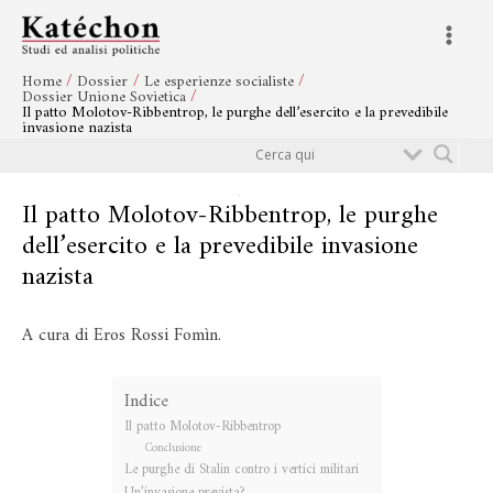
Vai
Navigazione
Main
al
articoli
Menu
contenuto
Home
Dossier
Le esperienze socialiste
Dossier Unione Sovietica
Il patto Molotov-Ribbentrop, le purghe dell’esercito e la prevedibile
invasione nazista
Cerca
Il patto Molotov-Ribbentrop, le purghe
dell’esercito e la prevedibile invasione
nazista
A cura di Eros Rossi Fomìn.
Indice
Il patto Molotov-Ribbentrop
Conclusione
Le purghe di Stalin contro i vertici militari