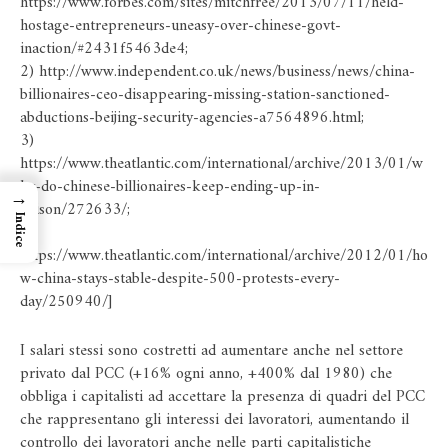
https://www.forbes.com/sites/mitchfree/2013/07/11/held-
hostage-entrepreneurs-uneasy-over-chinese-govt-
inaction/#2431f5463de4
;
2)
http://www.independent.co.uk/news/business/news/china-
billionaires-ceo-disappearing-missing-station-sanctioned-
abductions-beijing-security-agencies-a7564896.html
;
3)
https://www.theatlantic.com/international/archive/2013/01/w
hy-do-chinese-billionaires-keep-ending-up-in-
→
prison/272633/
;
Indice
4)
https://www.theatlantic.com/international/archive/2012/01/ho
w-china-stays-stable-despite-500-protests-every-
day/250940/
]
I salari stessi sono costretti ad aumentare anche nel settore
privato dal PCC (+16% ogni anno, +400% dal 1980) che
obbliga i capitalisti ad accettare la presenza di quadri del PCC
che rappresentano gli interessi dei lavoratori, aumentando il
controllo dei lavoratori anche nelle parti capitalistiche