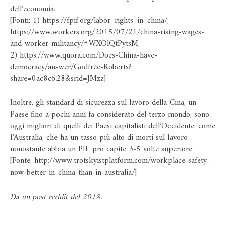
dell’economia.
[Fonti: 1)
https://fpif.org/labor_rights_in_china/
;
https://www.workers.org/2015/07/21/china-rising-wages-
and-worker-militancy/#.WXOlQtPytsM
;
2)
https://www.quora.com/Does-China-have-
democracy/answer/Godfree-Roberts?
share=0ac8c628&srid=JMzz
]
Inoltre, gli standard di sicurezza sul lavoro della Cina, un
Paese fino a pochi anni fa considerato del terzo mondo, sono
oggi migliori di quelli dei Paesi capitalisti dell’Occidente, come
l’Australia, che ha un tasso più alto di morti sul lavoro
nonostante abbia un PIL pro capite 3-5 volte superiore.
[Fonte:
http://www.trotskyistplatform.com/workplace-safety-
now-better-in-china-than-in-australia/
]
Da
un post reddit
del 2018.