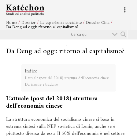
Vai
Navigazione
Main
al
articoli
Menu
contenuto
Home
Dossier
Le esperienze socialiste
Dossier Cina
Da Deng ad oggi: ritorno al capitalismo?
Cerca
Da Deng ad oggi: ritorno al capitalismo?
Indice
L’attuale (post del 2018) struttura dell’economia cinese
Da inserire e tradurre
L’attuale (post del 2018) struttura
dell’economia cinese
La struttura economica del socialismo cinese si basa in
estrema sintesi sulla NEP sovietica di Lenin, anche se è
piuttosto diversa da essa. Il 50% dell’economia è nel settore