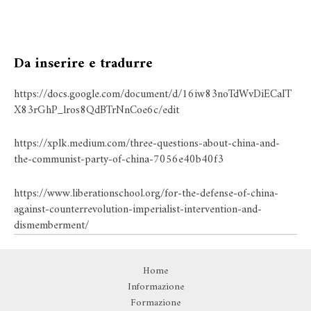
Da inserire e tradurre
https://docs.google.com/document/d/16iw83noTdWvDiECaIT
X83rGhP_lros8QdBTrNnCoe6c/edit
https://xplk.medium.com/three-questions-about-china-and-
the-communist-party-of-china-7056e40b40f3
https://www.liberationschool.org/for-the-defense-of-china-
against-counterrevolution-imperialist-intervention-and-
dismemberment/
Home
Informazione
Formazione