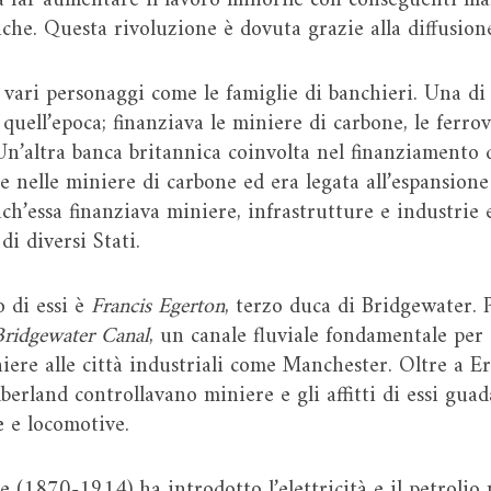
a far aumentare il lavoro minorile con conseguenti ma
briche. Questa rivoluzione è dovuta grazie alla diffusio
a vari personaggi come le famiglie di banchieri. Una di
uell’epoca; finanziava le miniere di carbone, le ferrovi
 Un’altra banca britannica coinvolta nel finanziamento 
e nelle miniere di carbone ed era legata all’espansione
ch’essa finanziava miniere, infrastrutture e industrie
di diversi Stati.
 di essi è
Francis Egerton
, terzo duca di Bridgewater. 
Bridgewater Canal
, un canale fluviale fondamentale per 
niere alle città industriali come Manchester. Oltre a E
rland controllavano miniere e gli affitti di essi gu
 e locomotive.
e (1870-1914) ha introdotto l’elettricità e il petrolio