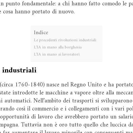
n punto fondamentale: a chi hanno fatto comodo le pas
re cosa hanno portato di nuovo.
Indice
Le precedenti rivoluzioni industriali
L’IA in mano alla borghesia
L’IA in mano ai lavoratori
 industriali
(circa 1760-1840) nasce nel Regno Unito e ha portato 
state introdotte le macchine a vapore oltre alla meccan
lai automatici. Nell’ambito dei trasporti si svilupparono
ndo così il commercio e i collegamenti con i vari poli 
pportunità di lavoro che avrebbero portato un salario
mpagna. Tuttavia non è oro tutto quello che luccica da