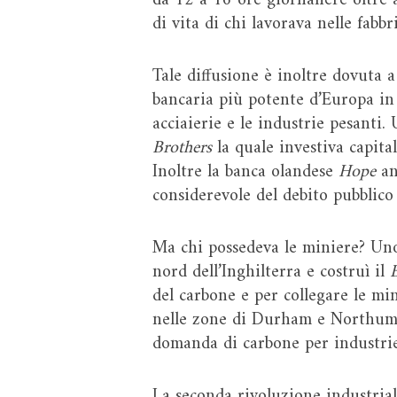
da 12 a 16 ore giornaliere oltre 
di vita di chi lavorava nelle fab
Tale diffusione è inoltre dovuta 
bancaria più potente d’Europa in q
acciaierie e le industrie pesanti.
Brothers
la quale investiva capital
Inoltre la banca olandese
Hope
an
considerevole del debito pubblico 
Ma chi possedeva le miniere? Uno
nord dell’Inghilterra e costruì il
del carbone e per collegare le mi
nelle zone di Durham e Northumbe
domanda di carbone per industrie
La seconda rivoluzione industrial