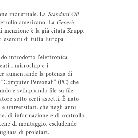
one industriale. La
Standard Oil
petrolio americano. La
Generic
di menzione è la già citata Krupp,
i eserciti di tutta Europa.
do introdotto l’elettronica,
eati i microchip e i
ter aumentando la potenza di
n “Computer Personali” (PC) che
ndo e sviluppando file su file,
tore sotto certi aspetti. È nato
 e universitari, che negli anni
ne, di informazione e di controllo
catene di montaggio, escludendo
gliaia di proletari.