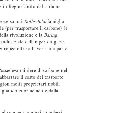
lattie che hanno ridotto la stima
ne in Regno Unito del carbone.
 esse sono i
Rothschild
, famiglia
e (per trasportare il carbone), le
della rivoluzione è la
Baring
 industriale dell’impero inglese.
 europee oltre ad avere una parte
Possedeva miniere di carbone nel
abbassare il costo del trasporto
rgton molti proprietari nobili
adagnando enormemente dalla
 nel commercio e nei complessi