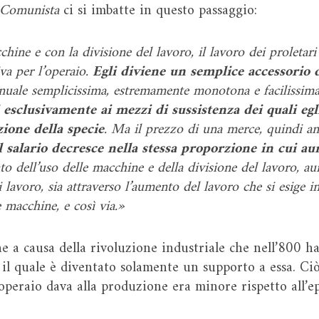
o Comunista
ci si imbatte in questo passaggio:
chine e con la divisione del lavoro, il lavoro dei proletar
va per l’operaio.
Egli diviene un semplice accessorio 
anuale semplicissima, estremamente monotona e facilissim
i esclusivamente ai mezzi di sussistenza dei quali egl
ione della specie
. Ma il prezzo di una merce, quindi an
l salario decresce nella stessa proporzione in cui au
to dell’uso delle macchine e della divisione del lavoro, a
i lavoro, sia attraverso l’aumento del lavoro che si esige 
e macchine, e così via.»
e a causa della rivoluzione industriale che nell’800 h
o il quale è diventato solamente un supporto a essa. C
l’operaio dava alla produzione era minore rispetto all’