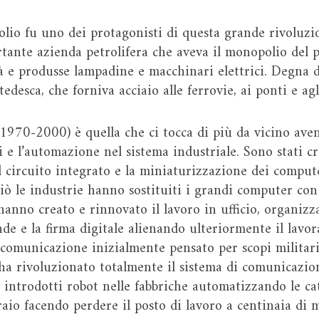
olio fu uno dei protagonisti di questa grande rivoluzi
tante azienda petrolifera che aveva il monopolio del 
ttà e produsse lampadine e macchinari elettrici. Degna 
edesca, che forniva acciaio alle ferrovie, ai ponti e agl
(1970-2000) è quella che ci tocca di più da vicino aven
 e l’automazione nel sistema industriale. Sono stati cr
l circuito integrato e la miniaturizzazione dei compu
ciò le industrie hanno sostituiti i grandi computer co
anno creato e rinnovato il lavoro in ufficio, organizza
de e la firma digitale alienando ulteriormente il lavora
i comunicazione inizialmente pensato per scopi militari
e ha rivoluzionato totalmente il sistema di comunicazio
ti introdotti robot nelle fabbriche automatizzando le 
aio facendo perdere il posto di lavoro a centinaia di mi