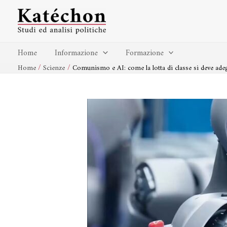
Vai
Navigazione
al
articoli
contenuto
Home
Informazione
Formazione
Home
Scienze
Comunismo e AI: come la lotta di classe si deve adeguar