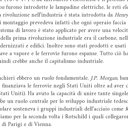
on
furono introdotte le lampadine elettriche, le reti e
a rivoluzione nell’industria è stata introdotta da
Henry
i montaggio prevedeva infatti che ogni operaio faccia 
istema di lavoro è stato applicato per avere una veloc
 della prima rivoluzione industriale era il carbone, nell
rnizzati e edifici. Inoltre sono stati prodotti e usati 
nave a vapore e le ferrovie furono espanse. Tutto ciò h
indi crebbe anche il capitalismo industriale.
nchieri ebbero un ruolo fondamentale.
J.P. Morgan
, ba
 finanziava le ferrovie negli Stati Uniti oltre ad aver 
tati Uniti). Ha avuto la capacità di unire tante singol
bbe un ruolo centrale per lo sviluppo industriale tedesc
olare sosteneva i gruppi industriali dell’acciaio come
K
viamo per la seconda volta i Rotschild i quali collegaro
di Parigi e di Vienna.