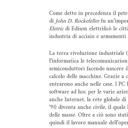
Come detto in precedenza il petr
di
John D. Rockefeller
fu un’impor
Eletric
di Edison elettrificò le ci
industria di acciaio e armamenti t
La terza rivoluzione industriale 
l’informatica le telecomunicazioni
semiconduttori facendo nascere i
calcolo delle macchine. Grazie a 
entrarono anche nelle case. I PC h
software ad hoc per le varie azien
anche Internet, la rete globale d
’90 diventa anche civile, il qual
delle masse. Oltre a ciò sono sta
quindi il lavoro manuale dell’oper