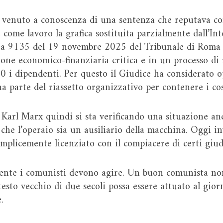
 venuto a conoscenza di una sentenza che reputava 
ome lavoro la grafica sostituita parzialmente dall’Intel
enza 9135 del 19 novembre 2025 del Tribunale di Roma 
ione economico-finanziaria critica e in un processo di r
0 i dipendenti. Per questo il Giudice ha considerato o
a parte del riassetto organizzativo per contenere i cos
 Karl Marx quindi si sta verificando una situazione an
he l’operaio sia un ausiliario della macchina. Oggi in
emplicemente licenziato con il compiacere di certi giud
ente i comunisti devono agire. Un buon comunista non
testo vecchio di due secoli possa essere attuato al gio
.