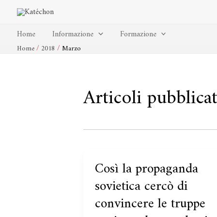
Vai
al
contenuto
Home
Informazione
Formazione
Home
2018
Marzo
Articoli pubblic
Così la propaganda
Così
la
sovietica cercò di
propaganda
convincere le truppe
sovietica