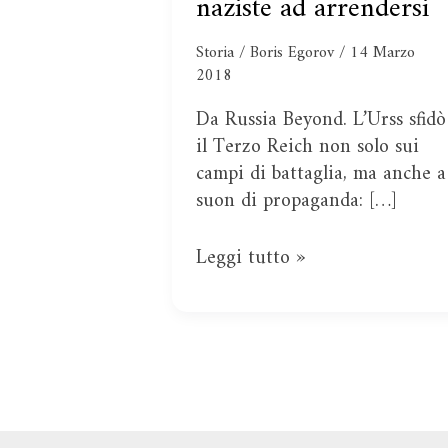
naziste ad arrendersi
cercò
di
Storia
/
Boris Egorov
/
14 Marzo
convincere
2018
le
truppe
Da Russia Beyond. L’Urss sfidò
naziste
il Terzo Reich non solo sui
ad
campi di battaglia, ma anche a
arrendersi
suon di propaganda: […]
Leggi tutto »